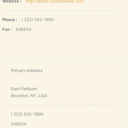
Website :
http://demo.zozothemes.com
Phone :
( 322) 555-7890
Fax :
546554
Primary Address
East Flatbush
Brooklyn, NY, USA
( 322) 555-7890
546554