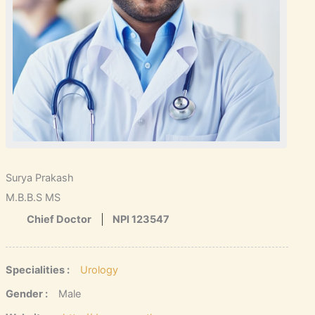
Surya Prakash
M.B.B.S MS
Chief Doctor
NPI 123547
Specialities :
Urology
Gender :
Male