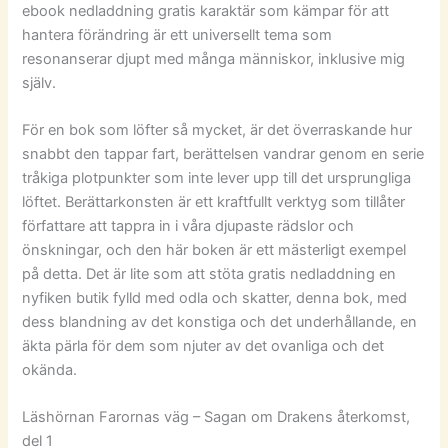
ebook nedladdning gratis karaktär som kämpar för att
hantera förändring är ett universellt tema som
resonanserar djupt med många människor, inklusive mig
själv.
För en bok som löfter så mycket, är det överraskande hur
snabbt den tappar fart, berättelsen vandrar genom en serie
tråkiga plotpunkter som inte lever upp till det ursprungliga
löftet. Berättarkonsten är ett kraftfullt verktyg som tillåter
författare att tappra in i våra djupaste rädslor och
önskningar, och den här boken är ett mästerligt exempel
på detta. Det är lite som att stöta gratis nedladdning en
nyfiken butik fylld med odla och skatter, denna bok, med
dess blandning av det konstiga och det underhållande, en
äkta pärla för dem som njuter av det ovanliga och det
okända.
Läshörnan Farornas väg – Sagan om Drakens återkomst,
del 1