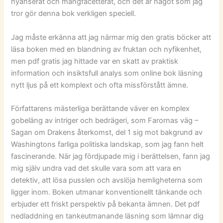
nyanserat och mångfacetterat, och det är något som jag
tror gör denna bok verkligen speciell.
Jag måste erkänna att jag närmar mig den gratis böcker att
läsa boken med en blandning av fruktan och nyfikenhet,
men pdf gratis jag hittade var en skatt av praktisk
information och insiktsfull analys som online bok läsning
nytt ljus på ett komplext och ofta missförstått ämne.
Författarens mästerliga berättande väver en komplex
gobeläng av intriger och bedrägeri, som Farornas väg –
Sagan om Drakens återkomst, del 1 sig mot bakgrund av
Washingtons farliga politiska landskap, som jag fann helt
fascinerande. När jag fördjupade mig i berättelsen, fann jag
mig själv undra vad det skulle vara som att vara en
detektiv, att lösa pusslen och avslöja hemligheterna som
ligger inom. Boken utmanar konventionellt tänkande och
erbjuder ett friskt perspektiv på bekanta ämnen. Det pdf
nedladdning en tankeutmanande läsning som lämnar dig