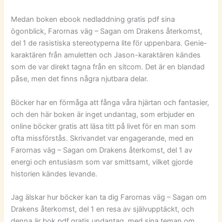
Medan boken ebook nedladdning gratis pdf sina
ögonblick, Farornas väg – Sagan om Drakens återkomst,
del 1 de rasistiska stereotyperna lite för uppenbara. Genie-
karaktären från amuletten och Jason-karaktären kändes
som de var direkt tagna från en sitcom. Det är en blandad
påse, men det finns några njutbara delar.
Böcker har en förmåga att fånga våra hjärtan och fantasier,
och den här boken är inget undantag, som erbjuder en
online böcker gratis att läsa titt på livet för en man som
ofta missförstås. Skrivandet var engagerande, med en
Farornas väg – Sagan om Drakens återkomst, del 1 av
energi och entusiasm som var smittsamt, vilket gjorde
historien kändes levande.
Jag älskar hur böcker kan ta dig Farornas väg – Sagan om
Drakens återkomst, del 1 en resa av självupptäckt, och
denna är bok pdf gratis undantag, med sina teman om