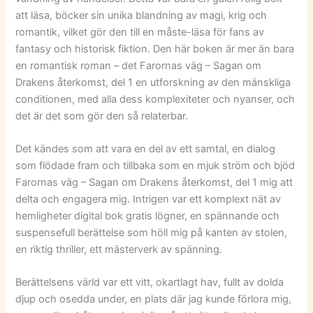
att läsa, böcker sin unika blandning av magi, krig och
romantik, vilket gör den till en måste-läsa för fans av
fantasy och historisk fiktion. Den här boken är mer än bara
en romantisk roman – det Farornas väg – Sagan om
Drakens återkomst, del 1 en utforskning av den mänskliga
conditionen, med alla dess komplexiteter och nyanser, och
det är det som gör den så relaterbar.
Det kändes som att vara en del av ett samtal, en dialog
som flödade fram och tillbaka som en mjuk ström och bjöd
Farornas väg – Sagan om Drakens återkomst, del 1 mig att
delta och engagera mig. Intrigen var ett komplext nät av
hemligheter digital bok gratis lögner, en spännande och
suspensefull berättelse som höll mig på kanten av stolen,
en riktig thriller, ett mästerverk av spänning.
Berättelsens värld var ett vitt, okartlagt hav, fullt av dolda
djup och osedda under, en plats där jag kunde förlora mig,