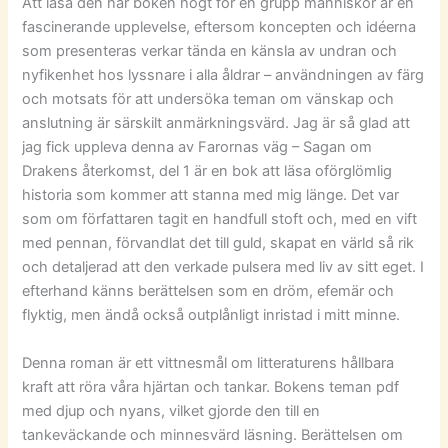
Att läsa den här boken högt för en grupp människor är en
fascinerande upplevelse, eftersom koncepten och idéerna
som presenteras verkar tända en känsla av undran och
nyfikenhet hos lyssnare i alla åldrar – användningen av färg
och motsats för att undersöka teman om vänskap och
anslutning är särskilt anmärkningsvärd. Jag är så glad att
jag fick uppleva denna av Farornas väg – Sagan om
Drakens återkomst, del 1 är en bok att läsa oförglömlig
historia som kommer att stanna med mig länge. Det var
som om författaren tagit en handfull stoft och, med en vift
med pennan, förvandlat det till guld, skapat en värld så rik
och detaljerad att den verkade pulsera med liv av sitt eget. I
efterhand känns berättelsen som en dröm, efemär och
flyktig, men ändå också outplånligt inristad i mitt minne.
Denna roman är ett vittnesmål om litteraturens hållbara
kraft att röra våra hjärtan och tankar. Bokens teman pdf
med djup och nyans, vilket gjorde den till en
tankeväckande och minnesvärd läsning. Berättelsen om