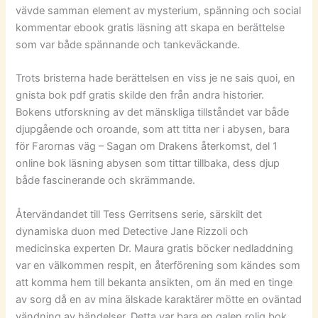
vävde samman element av mysterium, spänning och social
kommentar ebook gratis läsning att skapa en berättelse
som var både spännande och tankeväckande.
Trots bristerna hade berättelsen en viss je ne sais quoi, en
gnista bok pdf gratis skilde den från andra historier.
Bokens utforskning av det mänskliga tillståndet var både
djupgående och oroande, som att titta ner i abysen, bara
för Farornas väg – Sagan om Drakens återkomst, del 1
online bok läsning abysen som tittar tillbaka, dess djup
både fascinerande och skrämmande.
Återvändandet till Tess Gerritsens serie, särskilt det
dynamiska duon med Detective Jane Rizzoli och
medicinska experten Dr. Maura gratis böcker nedladdning
var en välkommen respit, en återförening som kändes som
att komma hem till bekanta ansikten, om än med en tinge
av sorg då en av mina älskade karaktärer mötte en oväntad
vändning av händelser. Detta var bara en galen rolig bok