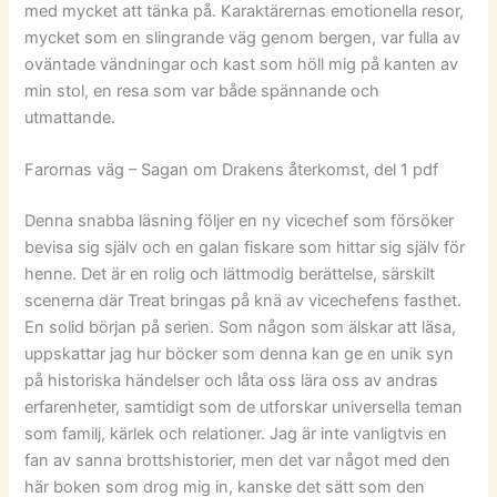
med mycket att tänka på. Karaktärernas emotionella resor,
mycket som en slingrande väg genom bergen, var fulla av
oväntade vändningar och kast som höll mig på kanten av
min stol, en resa som var både spännande och
utmattande.
Farornas väg – Sagan om Drakens återkomst, del 1 pdf
Denna snabba läsning följer en ny vicechef som försöker
bevisa sig själv och en galan fiskare som hittar sig själv för
henne. Det är en rolig och lättmodig berättelse, särskilt
scenerna där Treat bringas på knä av vicechefens fasthet.
En solid början på serien. Som någon som älskar att läsa,
uppskattar jag hur böcker som denna kan ge en unik syn
på historiska händelser och låta oss lära oss av andras
erfarenheter, samtidigt som de utforskar universella teman
som familj, kärlek och relationer. Jag är inte vanligtvis en
fan av sanna brottshistorier, men det var något med den
här boken som drog mig in, kanske det sätt som den