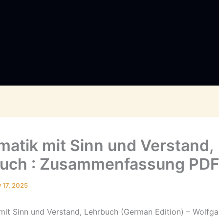
atik mit Sinn und Verstand,
uch : Zusammenfassung PD
y 17, 2025
it Sinn und Verstand, Lehrbuch (German Edition) – Wolfg