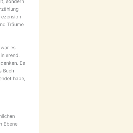
lt, sondern
rzählung
 rezension
 und Träume
 war es
inierend,
udenken. Es
as Buch
endet habe,
hlichen
en Ebene