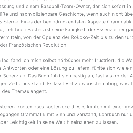
sung und einem Baseball-Team-Owner, der sich sofort in si
 süße und nachvollziehbare Geschichte, wenn auch nicht üb
5 Sterne. Eines der beeindruckendsten Aspekte Grammatik 
d, Lehrbuch Buches ist seine Fähigkeit, die Essenz einer g
ermitteln, von der Opulenz der Rokoko-Zeit bis zu den tur
 der Französischen Revolution.
 las, fand ich mich selbst hörbücher mehr frustriert, die W
e Antworten oder eine Lösung zu liefern, fühlte sich wie ein
r Scherz an. Das Buch fühlt sich hastig an, fast als ob der 
gen Zeitdruck stand. Es lässt viel zu wünschen übrig, was T
g des Themas angeht.
stehen, kostenloses kostenlose dieses kaufen mit einer ge
egangen Grammatik mit Sinn und Verstand, Lehrbuch nur 
er Leichtigkeit in seine Welt hineinziehen zu lassen.