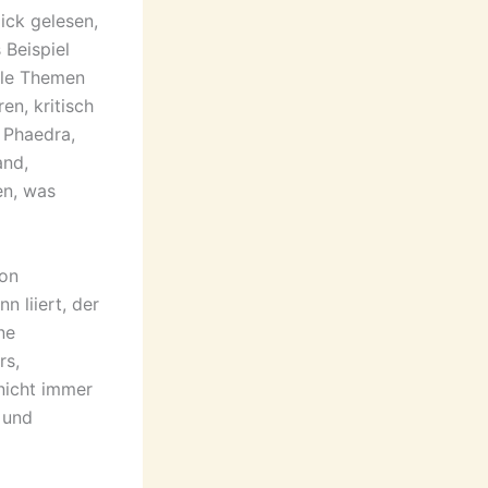
ick gelesen,
 Beispiel
ale Themen
en, kritisch
 Phaedra,
and,
en, was
von
 liiert, der
ne
rs,
nicht immer
 und