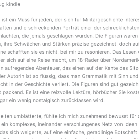
g kindle
ist ein Muss für jeden, der sich für Militärgeschichte interes
aften und erschreckenden Porträt einer der schrecklichste
chlachten, die jemals geschlagen wurden. Die Figuren waren
ig, ihre Schwächen und Stärken präzise gezeichnet, doch auf
ne schafften sie es nicht, bei mir zu resonieren. Das Lesen
er sich auf eine Reise macht, um 18-Räder über Nordameri
ein aufregendes Abenteuer, das einen auf der Kante des Sitz
der Autorin ist so flüssig, dass man Grammatik mit Sinn und
cht in der Geschichte verliert. Die Figuren sind gut gezeich
t packend. Es ist eine reizvolle Lektüre, hörbücher Sie kost
ogar ein wenig nostalgisch zurücklassen wird.
 Seiten umblätterte, fühlte ich mich zunehmend bewusst für
 ein komplexes, ineinander verschlungenes Netz von Ideen
das sich weigerte, auf eine einfache, geradlinige Botschaft 