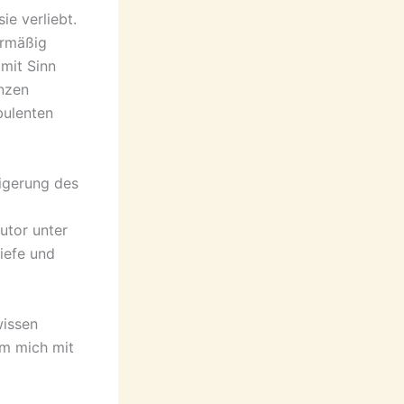
e verliebt.
ermäßig
mit Sinn
anzen
bulenten
eigerung des
Autor unter
iefe und
wissen
um mich mit