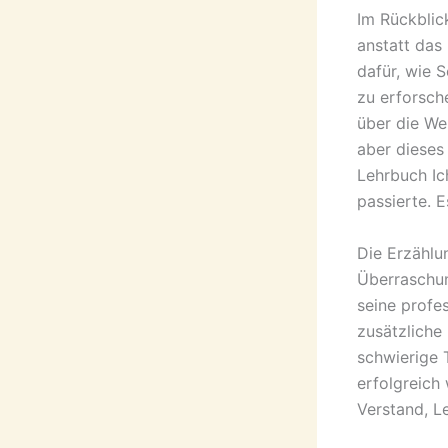
Im Rückblick
anstatt das 
dafür, wie 
zu erforsche
über die We
aber dieses
Lehrbuch Ic
passierte. E
Die Erzählu
Überraschun
seine profes
zusätzliche 
schwierige 
erfolgreich
Verstand, L