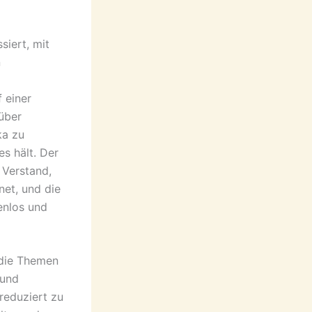
siert, mit
n
 einer
 über
ka zu
es hält. Der
 Verstand,
net, und die
enlos und
 die Themen
 und
reduziert zu