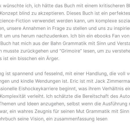
 wünschte ich, ich hätte das Buch mit einem kritischeren Bl
Konzept blind zu akzeptieren. Dieses Buch ist ein perfektes
Science-Fiction verwendet werden kann, um komplexe sozi
n, unsere Annahmen in Frage zu stellen und uns zu inspirier
lt um uns herum nachzudenken. Ich bin ein ebooks Fan von
 Buch hat mich aus der Bahn Grammatik mit Sinn und Verst
h musste zurückgehen und “Grimoire” lesen, um zu versteh
s ist ein bisschen ein Ärger.
ng ist spannend und fesselnd, mit einer Handlung, die voll 
gen und kindle Wendungen ist. Eric ist mit Jack Zimmermann
sionelle Eishockeykarriere beginnt, was ihrem Verhältnis ei
Komplexität verleiht. Ich schätzte die Bereitschaft des Auto
Themen und Ideen anzugehen, selbst wenn die Ausführung 
 war, ein wahres Zeugnis für seinen Mut Grammatik mit Sinn
ehrbuch seine Vision, ein zusammenfassung lesen