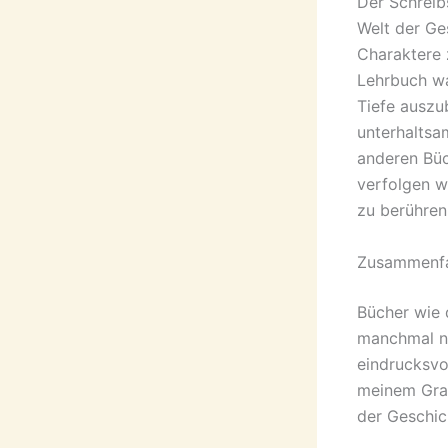
Der Schreibs
Welt der Ge
Charaktere 
Lehrbuch wa
Tiefe auszu
unterhaltsam
anderen Büch
verfolgen wi
zu berühren
Zusammenfa
Bücher wie d
manchmal nu
eindrucksvo
meinem Gram
der Geschic