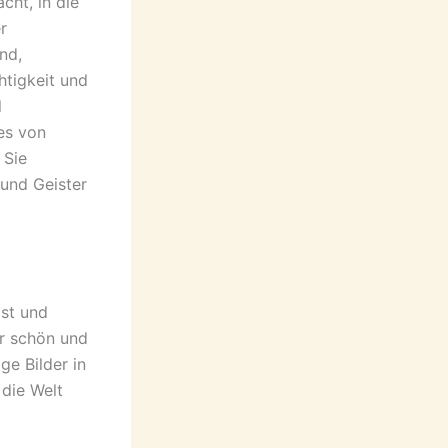
cht, in die
r
nd,
htigkeit und
l
 es von
 Sie
 und Geister
ist und
ar schön und
ge Bilder in
die Welt