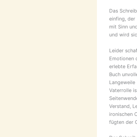
Das Schreib
einfing, de
mit Sinn un
und wird si
Leider scha
Emotionen d
erlebte Erfa
Buch unvoll
Langeweile 
Vaterrolle 
Seitenwende
Verstand, L
ironischen 
fügten der 