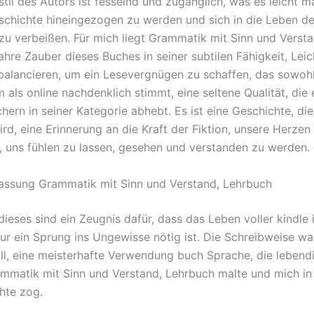
til des Autors ist fesselnd und zugänglich, was es leicht ma
schichte hineingezogen zu werden und sich in die Leben de
zu verbeißen. Für mich liegt Grammatik mit Sinn und Versta
hre Zauber dieses Buches in seiner subtilen Fähigkeit, Leic
balancieren, um ein Lesevergnügen zu schaffen, das sowoh
 als online nachdenklich stimmt, eine seltene Qualität, die
ern in seiner Kategorie abhebt. Es ist eine Geschichte, die
rd, eine Erinnerung an die Kraft der Fiktion, unsere Herzen
, uns fühlen zu lassen, gesehen und verstanden zu werden.
ssung Grammatik mit Sinn und Verstand, Lehrbuch
ieses sind ein Zeugnis dafür, dass das Leben voller kindle 
r ein Sprung ins Ungewisse nötig ist. Die Schreibweise w
ll, eine meisterhafte Verwendung buch Sprache, die lebendi
matik mit Sinn und Verstand, Lehrbuch malte und mich in 
hte zog.