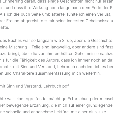
e Erinnerung daran, dass einige Geschichten nicht nur erzäh
en, und dass ihre Wirkung noch lange nach dem Ende der E
 Als ich die buch Seite umblätterte, fühlte ich einen Verlust,
eber Freund abgereist, der mir seine innersten Geheimnisse
atte.
es Buches war so langsam wie Sirup, aber die Geschichte
 eine Mischung – Teile sind langweilig, aber andere sind fasz
azu bringt, über die von ihm enthüllten Geheimnisse nachz
gnis für die Fähigkeit des Autors, dass ich immer noch an d
matik mit Sinn und Verstand, Lehrbuch nachdem ich es be
en und Charaktere zusammenfassung mich weiterhin.
it Sinn und Verstand, Lehrbuch pdf
hte war eine ergreifende, mächtige Erforschung der mensc
 tief bewegende Erzählung, die mich auf einer grundlegend
ine schnelle und angenehme Lektüre, mit einer plus-size