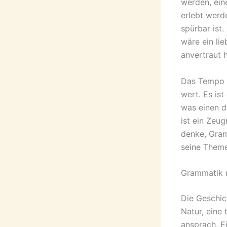
werden, ein
erlebt werd
spürbar ist.
wäre ein li
anvertraut h
Das Tempo d
wert. Es ist
was einen d
ist ein Zeu
denke, Gram
seine Them
Grammatik m
Die Geschic
Natur, eine
ansprach. E