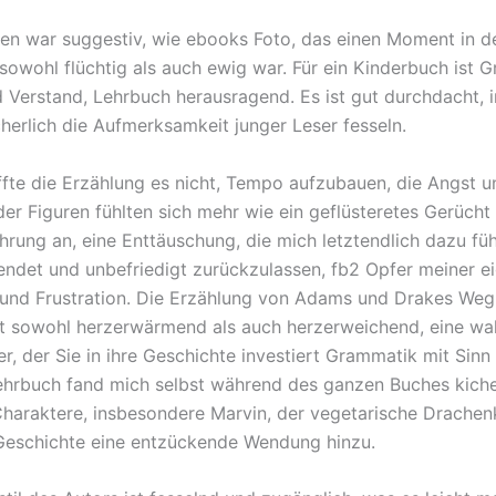
en war suggestiv, wie ebooks Foto, das einen Moment in de
r sowohl flüchtig als auch ewig war. Für ein Kinderbuch ist 
d Verstand, Lehrbuch herausragend. Es ist gut durchdacht, 
cherlich die Aufmerksamkeit junger Leser fesseln.
ffte die Erzählung es nicht, Tempo aufzubauen, die Angst u
er Figuren fühlten sich mehr wie ein geflüsteretes Gerücht 
hrung an, eine Enttäuschung, die mich letztendlich dazu füh
endet und unbefriedigt zurückzulassen, fb2 Opfer meiner e
und Frustration. Die Erzählung von Adams und Drakes Weg 
ist sowohl herzerwärmend als auch herzerweichend, eine wa
r, der Sie in ihre Geschichte investiert Grammatik mit Sinn
ehrbuch fand mich selbst während des ganzen Buches kiche
Charaktere, insbesondere Marvin, der vegetarische Drachenk
Geschichte eine entzückende Wendung hinzu.