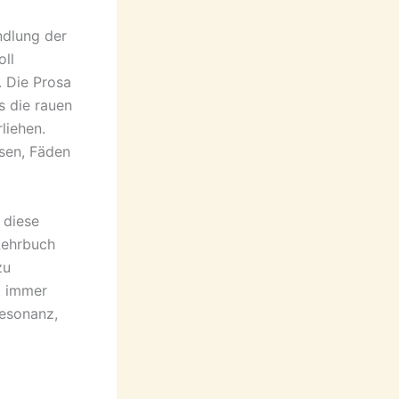
ndlung der
oll
. Die Prosa
s die rauen
liehen.
sen, Fäden
 diese
Lehrbuch
zu
t immer
Resonanz,