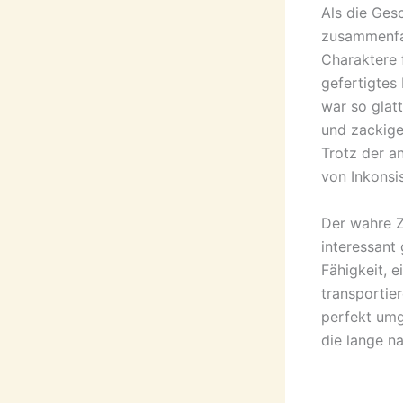
Als die Ges
zusammenfa
Charaktere 
gefertigtes
war so glat
und zackige
Trotz der a
von Inkonsi
Der wahre Z
interessant
Fähigkeit, e
transportie
perfekt umg
die lange n