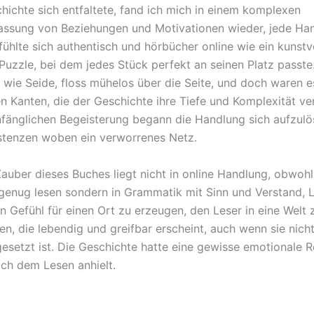
chichte sich entfaltete, fand ich mich in einem komplexen
ssung von Beziehungen und Motivationen wieder, jede Ha
fühlte sich authentisch und hörbücher online wie ein kunstv
 Puzzle, bei dem jedes Stück perfekt an seinen Platz passte
t wie Seide, floss mühelos über die Seite, und doch waren e
n Kanten, die der Geschichte ihre Tiefe und Komplexität ver
nfänglichen Begeisterung begann die Handlung sich aufzulö
stenzen woben ein verworrenes Netz.
auber dieses Buches liegt nicht in online Handlung, obwohl
 genug lesen sondern in Grammatik mit Sinn und Verstand, 
in Gefühl für einen Ort zu erzeugen, den Leser in eine Welt 
ren, die lebendig und greifbar erscheint, auch wenn sie nich
esetzt ist. Die Geschichte hatte eine gewisse emotionale 
ach dem Lesen anhielt.