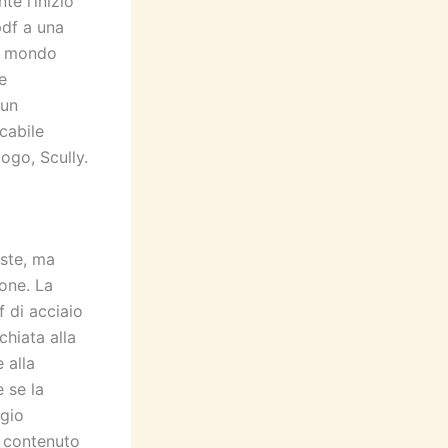
e l’inizio
pdf a una
un mondo
e
 un
cabile
ogo, Scully.
oste, ma
ione. La
f di acciaio
chiata alla
 alla
e se la
ogio
l contenuto