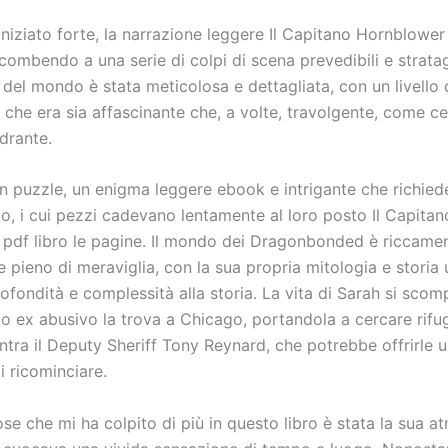
iniziato forte, la narrazione leggere Il Capitano Hornblower
combendo a una serie di colpi di scena prevedibili e strat
del mondo è stata meticolosa e dettagliata, con un livello 
che era sia affascinante che, a volte, travolgente, come ce
drante.
 un puzzle, un enigma leggere ebook e intrigante che richied
to, i cui pezzi cadevano lentamente al loro posto Il Capitan
pdf libro le pagine. Il mondo dei Dragonbonded è riccame
e pieno di meraviglia, con la sua propria mitologia e storia
ofondità e complessità alla storia. La vita di Sarah si sco
uo ex abusivo la trova a Chicago, portandola a cercare rifu
ontra il Deputy Sheriff Tony Reynard, che potrebbe offrirle 
di ricominciare.
se che mi ha colpito di più in questo libro è stata la sua at