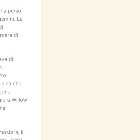
 ha perso
agemmi. La
di
rcare di
eva di
o
nte
 unica che
mpone
gio a Willow
una
mosfera, il