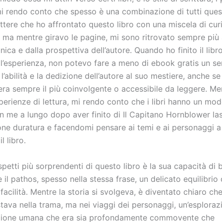
 mi rendo conto che spesso è una combinazione di tutti quest
ere che ho affrontato questo libro con una miscela di curi
, ma mentre giravo le pagine, mi sono ritrovato sempre più 
nica e dalla prospettiva dell’autore. Quando ho finito il libr
ull’esperienza, non potevo fare a meno di ebook gratis un se
l’abilità e la dedizione dell’autore al suo mestiere, anche se i
ra sempre il più coinvolgente o accessibile da leggere. Men
perienze di lettura, mi rendo conto che i libri hanno un mod
n me a lungo dopo aver finito di Il Capitano Hornblower la
one duratura e facendomi pensare ai temi e ai personaggi 
l libro.
petti più sorprendenti di questo libro è la sua capacità di b
 il pathos, spesso nella stessa frase, un delicato equilibrio 
acilità. Mentre la storia si svolgeva, è diventato chiaro che
ava nella trama, ma nei viaggi dei personaggi, un’esplorazi
izione umana che era sia profondamente commovente che