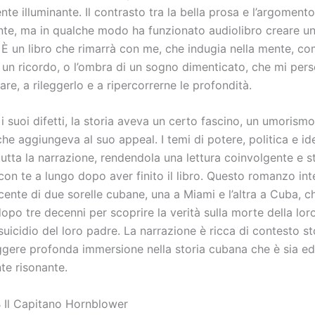
e illuminante. Il contrasto tra la bella prosa e l’argoment
ente, ma in qualche modo ha funzionato audiolibro creare u
 È un libro che rimarrà con me, che indugia nella mente, co
 un ricordo, o l’ombra di un sogno dimenticato, che mi pers
nare, a rileggerlo e a ripercorrerne le profondità.
 suoi difetti, la storia aveva un certo fascino, un umorismo
he aggiungeva al suo appeal. I temi di potere, politica e id
 tutta la narrazione, rendendola una lettura coinvolgente e 
con te a lungo dopo aver finito il libro. Questo romanzo in
cente di due sorelle cubane, una a Miami e l’altra a Cuba, ch
opo tre decenni per scoprire la verità sulla morte della lor
uicidio del loro padre. La narrazione è ricca di contesto st
ggere profonda immersione nella storia cubana che è sia e
e risonante.
 Il Capitano Hornblower