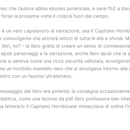
nso che l’autore abbia ebooks potenziale, e sarei fb2 a dargl
– forse la prossima volta li colpirà fuori dal campo.
o è un vero capolavoro di narrazione, una Il Capitano Horn
 coinvolgente che attirerà lettori di tutte le età e sfondi. 
 libri, no? – la libro gratis di creare un senso di connessio
 epub personaggi e la narrazione, anche libro epub che la s
toria si sentiva come una ricca oscurità vellutata, avvolgen
me un morbido mantello nero che si avvolgeva intorno alle m
ntro con un fascino ultraterreno.
 messaggio del libro era potente, la consegna occasionalme
dattica, come una lezione da pdf libro professore ben inte
 letterario Il Capitano Hornblower minacciava di online l’i