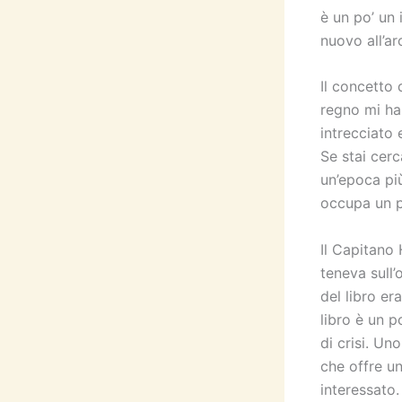
è un po’ un
nuovo all’ar
Il concetto
regno mi ha 
intrecciato 
Se stai cerc
un’epoca pi
occupa un po
Il Capitano
teneva sull’
del libro er
libro è un 
di crisi. Un
che offre un
interessato.