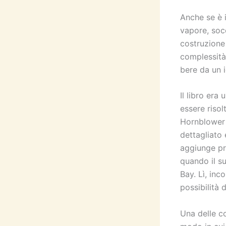
Anche se è 
vapore, soc
costruzione 
complessità 
bere da un i
Il libro era
essere risol
Hornblower 
dettagliato 
aggiunge pr
quando il s
Bay. Lì, inc
possibilità 
Una delle co