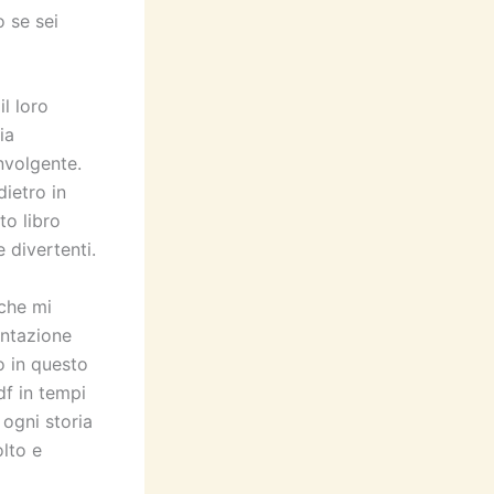
 se sei
l loro
ia
nvolgente.
dietro in
to libro
 divertenti.
che mi
entazione
o in questo
df in tempi
 ogni storia
olto e