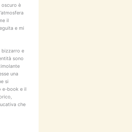
o oscuro è
n’atmosfera
me il
eguita e mi
 bizzarro e
entità sono
stimolante
tesse una
e si
o e-book e il
orico,
ducativa che