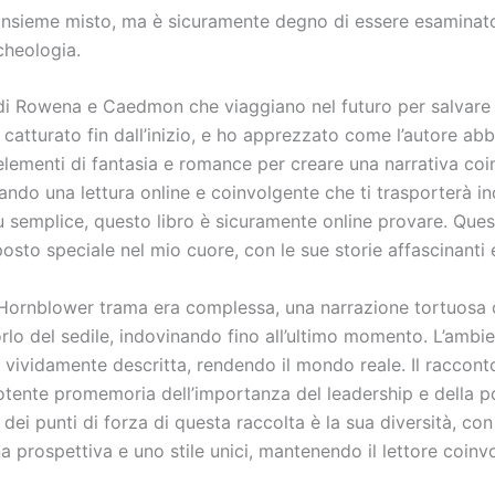
 insieme misto, ma è sicuramente degno di essere esaminato
cheologia.
 di Rowena e Caedmon che viaggiano nel futuro per salvare i
catturato fin dall’inizio, e ho apprezzato come l’autore abb
elementi di fantasia e romance per creare una narrativa coi
ando una lettura online e coinvolgente che ti trasporterà in
ù semplice, questo libro è sicuramente online provare. Ques
sto speciale nel mio cuore, con le sue storie affascinanti e
 Hornblower trama era complessa, una narrazione tortuosa 
orlo del sedile, indovinando fino all’ultimo momento. L’ambi
a vividamente descritta, rendendo il mondo reale. Il raccont
potente promemoria dell’importanza del leadership e della p
o dei punti di forza di questa raccolta è la sua diversità, con
a prospettiva e uno stile unici, mantenendo il lettore coinv