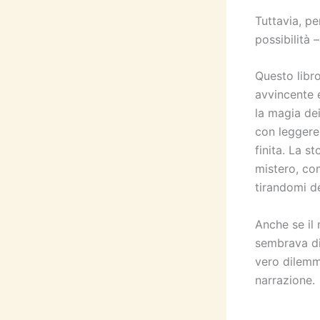
Tuttavia, pe
possibilità 
Questo libr
avvincente e
la magia dei
con leggere
finita. La s
mistero, co
tirandomi de
Anche se il
sembrava di
vero dilemma
narrazione.