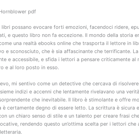
 Hornblower pdf
libri possano evocare forti emozioni, facendoci ridere, epu
rati, e questo libro non fa eccezione. Il mondo della storia e
ome una realtà ebooks online che trasporta il lettore in li
 e sconosciuto, che è sia affascinante che terrificante. La
te e accessibile, e sfida i lettori a pensare criticamente a
ro e al loro posto in esso.
evo, mi sentivo come un detective che cercava di risolvere
sieme indizi e accenni che lentamente rivelavano una verit
sorprendente che inevitabile. Il libro è stimolante e offre m
 è certamente degno di essere letto. La scrittura è sicura 
con un chiaro senso di stile e un talento per creare frasi ch
vocative, rendendo questo un’ottima scelta per i lettori ch
letteraria.