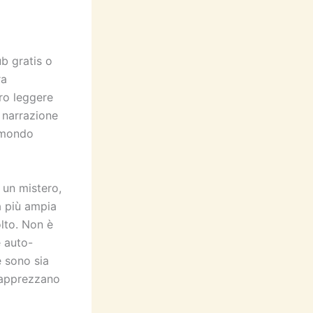
b gratis o
ra
bro leggere
 narrazione
l mondo
 un mistero,
à più ampia
olto. Non è
e auto-
e sono sia
e apprezzano