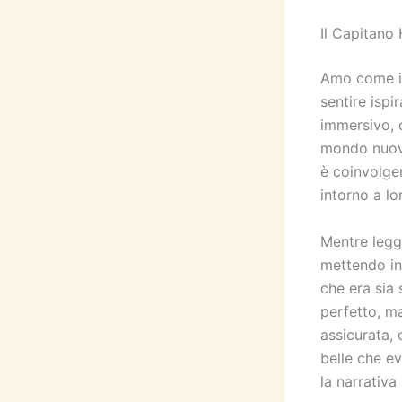
Il Capitano
Amo come i 
sentire ispi
immersivo, c
mondo nuovo
è coinvolgen
intorno a lo
Mentre legg
mettendo in
che era sia 
perfetto, ma
assicurata, 
belle che e
la narrativa 