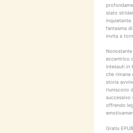
profondament
stato strid
inquietante.
fantasma di
invita a tor
Nonostante i
eccentrico c
intessuti in
che rimane 
storia avvin
riuniscono d
successivo s
offrendo le
emotivament
Gratis EPUB