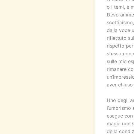
o i temi, e
Devo ammett
scetticismo
dalla voce u
riflettuto s
rispetto per 
stesso non e
sulle mie es
rimanere co
un’impressi
aver chiuso i
Uno degli as
l’umorismo e
esegue con f
magia non st
della cond