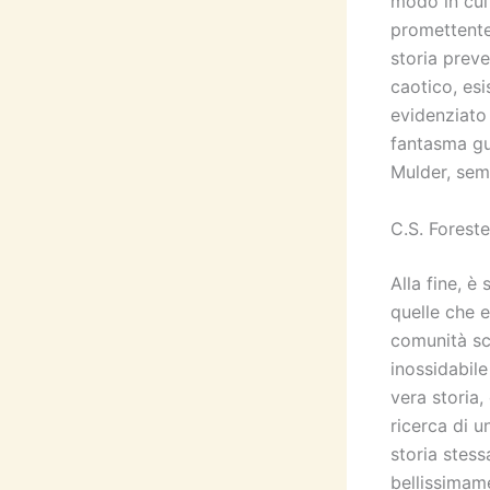
modo in cui
promettente,
storia prev
caotico, esi
evidenziato
fantasma gua
Mulder, sem
C.S. Foreste
Alla fine, è
quelle che e
comunità sci
inossidabile
vera storia
ricerca di u
storia stes
bellissimame