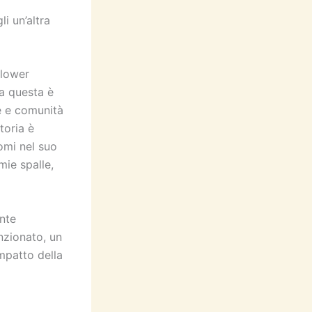
i un’altra
blower
Ma questa è
ne e comunità
toria è
domi nel suo
ie spalle,
nte
nzionato, un
mpatto della