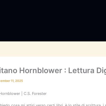
itano Hornblower : Lettura Di
ember 11, 2025
Hornblower | C.S. Forester
iedo cosa mi attiri verso certi libri, è lo stile di scrittura, 