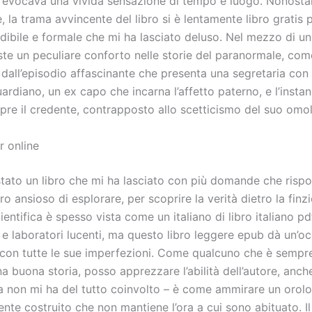
 evocava una vivida sensazione di tempo e luogo. Nonostant
 la trama avvincente del libro si è lentamente libro gratis 
edibile e formale che mi ha lasciato deluso. Nel mezzo di 
ste un peculiare conforto nelle storie del paranormale, com
 dall’episodio affascinante che presenta una segretaria con
rdiano, un ex capo che incarna l’affetto paterno, e l’instan
pre il credente, contrapposto allo scetticismo del suo omol
r online
 stato un libro che mi ha lasciato con più domande che risp
ro ansioso di esplorare, per scoprire la verità dietro la finz
entifica è spesso vista come un italiano di libro italiano pd
 e laboratori lucenti, ma questo libro leggere epub dà un’oc
, con tutte le sue imperfezioni. Come qualcuno che è sempre
na buona storia, posso apprezzare l’abilità dell’autore, anch
sa non mi ha del tutto coinvolto – è come ammirare un orol
nte costruito che non mantiene l’ora a cui sono abituato. I