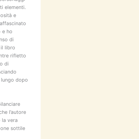
i elementi.
osità e
affascinato
o e ho
nso di
l libro
tre rifletto
o di
sciando
a lungo dopo
ilanciare
che l’autore
 la vera
one sottile