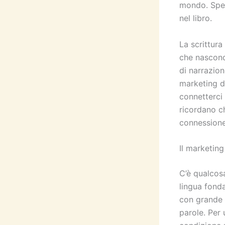
mondo. Spero
nel libro.
La scrittur
che nascond
di narrazione
marketing d
connetterci 
ricordano ch
connessione
Il marketing
C’è qualcos
lingua fond
con grande 
parole. Per 