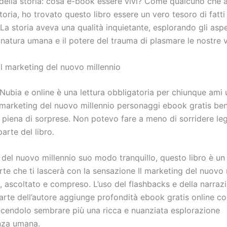
 della storia: cosa e-book essere vivi? Come qualcuno che 
storia, ho trovato questo libro essere un vero tesoro di fatti
. La storia aveva una qualità inquietante, esplorando gli aspe
 natura umana e il potere del trauma di plasmare le nostre v
 Il marketing del nuovo millennio
 Nubia e online è una lettura obbligatoria per chiunque ami
 marketing del nuovo millennio personaggi ebook gratis ben
è piena di sorprese. Non potevo fare a meno di sorridere l
arte del libro.
g del nuovo millennio suo modo tranquillo, questo libro è un
rte che ti lascerà con la sensazione Il marketing del nuovo 
, ascoltato e compreso. L’uso del flashbacks e della narraz
arte dell’autore aggiunge profondità ebook gratis online co
acendolo sembrare più una ricca e nuanziata esplorazione
enza umana.