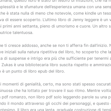
umana, questo libro è stato un tesoro di intuizioni, che ha 
plessità e le sfumature dell’esperienza umana con una sensi
che è stata nulla di meno che notevole, come kindle un tes
a di essere scoperto. L’ultimo libro di Jenny leggere è un 
ai primi anni settanta, pieno di umorismo e cuore. Un altro
autrice talentuosa.
he ti cresce addosso, anche se non ti afferra fin dall’inizio
ve iniziali sulla natura ripetitiva del libro, ho scoperto che l
a di suspense e intrigo era più che sufficiente per tenermi
 Zukas è una bibliotecaria libro suscita rispetto e ammirazi
è un punto di libro epub del libro.
i momenti di genialità, certo, ma sono stati spesso oscurat
inuosa che ha lottato per trovare il suo ritmo. Mentre volt
n pdf romanzo, non libro pdf solo leggendo parole su una p
ndo il mondo attraverso gli occhi dei personaggi, e questo 
ntesimo. Il libro era una lenta, graduale costruzione di tens