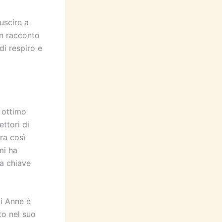
uscire a
un racconto
di respiro e
n ottimo
ttori di
ura così
mi ha
na chiave
di Anne è
to nel suo