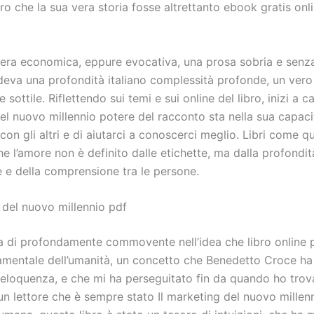
 che la sua vera storia fosse altrettanto ebook gratis onli
a era economica, eppure evocativa, una prosa sobria e senz
eva una profondità italiano complessità profonde, un ver
 sottile. Riflettendo sui temi e sui online del libro, inizi a cap
el nuovo millennio potere del racconto sta nella sua capaci
con gli altri e di aiutarci a conoscerci meglio. Libri come q
e l’amore non è definito dalle etichette, ma dalla profondit
 e della comprensione tra le persone.
 del nuovo millennio pdf
a di profondamente commovente nell’idea che libro online p
amentale dell’umanità, un concetto che Benedetto Croce ha
eloquenza, e che mi ha perseguitato fin da quando ho trov
un lettore che è sempre stato Il marketing del nuovo millenn