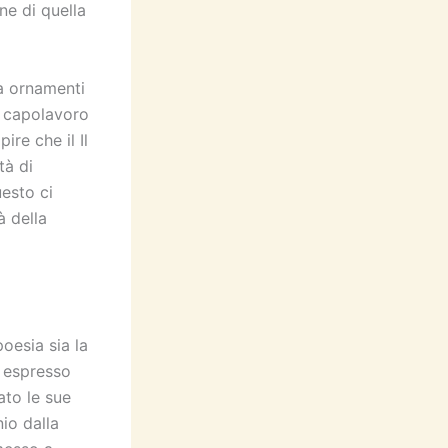
ne di quella
a ornamenti
o capolavoro
ire che il Il
tà di
uesto ci
à della
oesia sia la
 espresso
ato le sue
io dalla