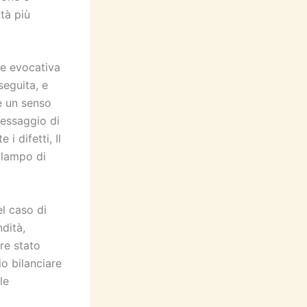
tà più
 e evocativa
eguita, e
e un senso
essaggio di
i difetti, Il
 lampo di
l caso di
ndità,
re stato
io bilanciare
le