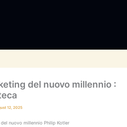
keting del nuovo millennio :
teca
ust 12, 2025
 del nuovo millennio Philip Kotler