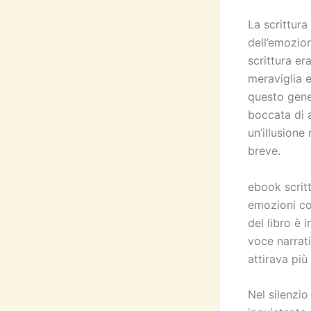
La scrittur
dell’emozio
scrittura e
meraviglia e
questo gene
boccata di a
un’illusion
breve.
ebook scritt
emozioni co
del libro è 
voce narrati
attirava pi
Nel silenzio