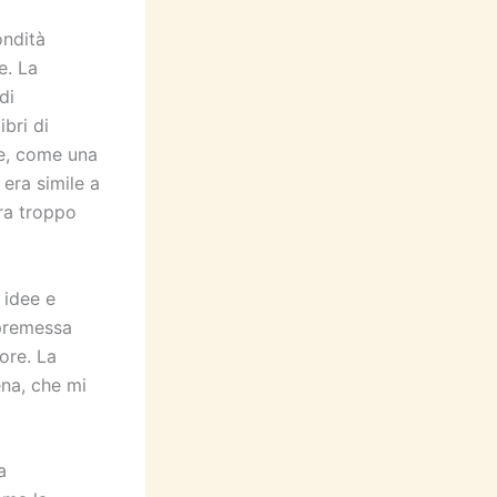
ondità
e. La
di
bri di
le, come una
 era simile a
ra troppo
 idee e
 premessa
ore. La
ena, che mi
a