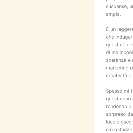
suspense, u
ampia.
È un legger
che induger
questa è e-
di malincon
speranza e r
marketing de
creatività e
Spesso mi t
questa narra
rendendolo a
sorpreso dal
luce e oscur
circostanze 