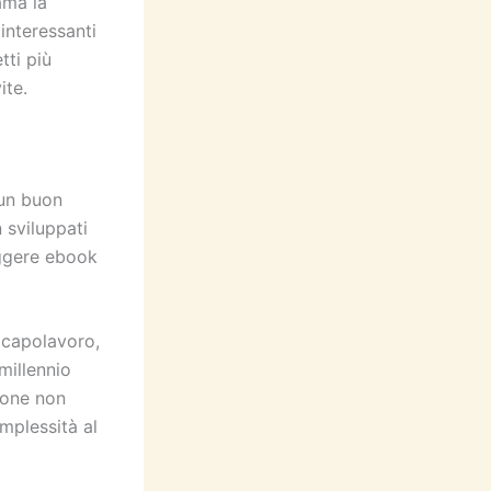
ama la
 interessanti
tti più
ite.
 un buon
 sviluppati
eggere ebook
 capolavoro,
millennio
ione non
mplessità al