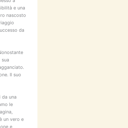
messo a
bilità e una
oro nascosto
viaggio
 successo da
. Nonostante
a sua
 agganciato.
one. Il suo
i da una
iamo le
agina,
è un vero e
ione e