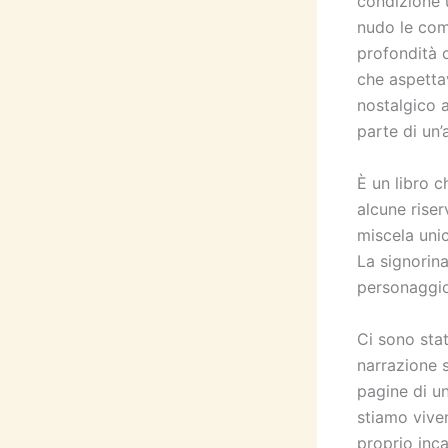
condizione 
nudo le com
profondità 
che aspettav
nostalgico 
parte di un’
È un libro c
alcune riser
miscela unic
La signorina
personaggio 
Ci sono stat
narrazione s
pagine di u
stiamo vive
proprio inca