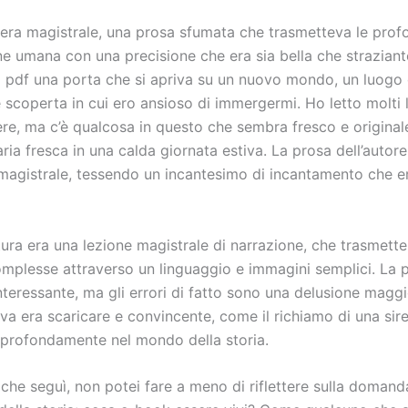
a era magistrale, una prosa sfumata che trasmetteva le prof
ne umana con una precisione che era sia bella che straziant
ra pdf una porta che si apriva su un nuovo mondo, un luogo 
 scoperta in cui ero ansioso di immergermi. Ho letto molti li
re, ma c’è qualcosa in questo che sembra fresco e origina
ria fresca in una calda giornata estiva. La prosa dell’autore
e magistrale, tessendo un incantesimo di incantamento che e
ura era una lezione magistrale di narrazione, che trasmette
mplesse attraverso un linguaggio e immagini semplici. La
interessante, ma gli errori di fatto sono una delusione maggi
va era scaricare e convincente, come il richiamo di una sir
ù profondamente nel mondo della storia.
 che seguì, non potei fare a meno di riflettere sulla domand