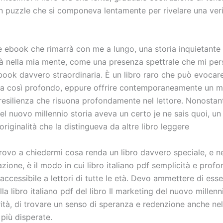
n puzzle che si componeva lentamente per rivelare una veri
e ebook che rimarrà con me a lungo, una storia inquietante
à nella mia mente, come una presenza spettrale che mi pers
book davvero straordinaria. È un libro raro che può evocar
ia così profondo, eppure offrire contemporaneamente un m
esilienza che risuona profondamente nel lettore. Nonostante 
l nuovo millennio storia aveva un certo je ne sais quoi, un
 originalità che la distingueva da altre libro leggere
rovo a chiedermi cosa renda un libro davvero speciale, e ne
zione, è il modo in cui libro italiano pdf semplicità e profo
ccessibile a lettori di tutte le età. Devo ammettere di esse
la libro italiano pdf del libro Il marketing del nuovo millenn
ità, di trovare un senso di speranza e redenzione anche nel
più disperate.