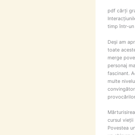
pdf cărți gr
Interacțiuni
timp într-un
Deși am apre
toate acest
merge poves
personaj mai
fascinant. 
multe nivelu
convingător 
provocărilo
Mărturisire
cursul vieți
Povestea un