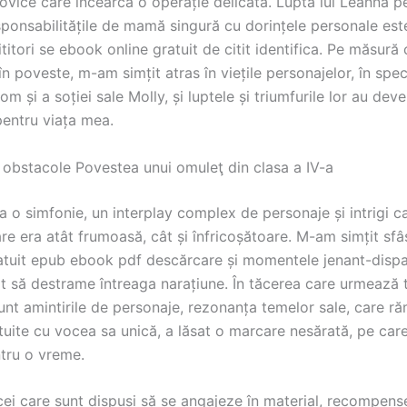
ovice care încearcă o operație delicată. Lupta lui Leanna pe
esponsabilitățile de mamă singură cu dorințele personale es
ititori se ebook online gratuit de citit identifica. Pe măsur
n poveste, m-am simțit atras în viețile personajelor, în speci
m și a soției sale Molly, și luptele și triumfurile lor au deve
pentru viața mea.
ă obstacole Povestea unui omuleţ din clasa a IV-a
 o simfonie, un interplay complex de personaje și intrigi c
re era atât frumoasă, cât și înfricoșătoare. M-am simțit sfâș
ratuit epub ebook pdf descărcare și momentele jenant-dispa
t să destrame întreaga narațiune. În tăcerea care urmează t
sunt amintirile de personaje, rezonanța temelor sale, care ră
tuite cu vocea sa unică, a lăsat o marcare nesărată, pe care
tru o vreme.
cei care sunt dispuși să se angajeze în material, recompens