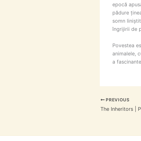
epocă apusă,
pădure ținea
somn liniști
îngrijirii de
Povestea es
animalele, c
a fascinante
PREVIOUS
The Inheritors |