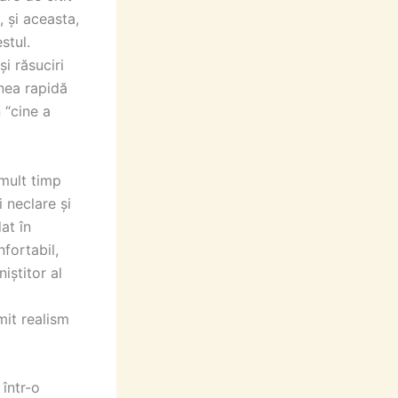
, și aceasta,
stul.
i răsuciri
unea rapidă
 “cine a
mult timp
 neclare și
at în
nfortabil,
iștitor al
mit realism
 într-o