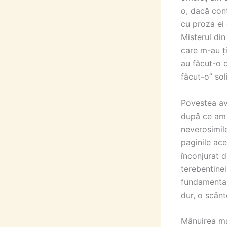
o, dacă cont
cu proza ei 
Misterul din
care m-au ți
au făcut-o d
făcut-o” sol
Povestea av
după ce am t
neverosimil
paginile ace
înconjurat d
terebentinei
fundamentale
dur, o scânt
Mânuirea mag