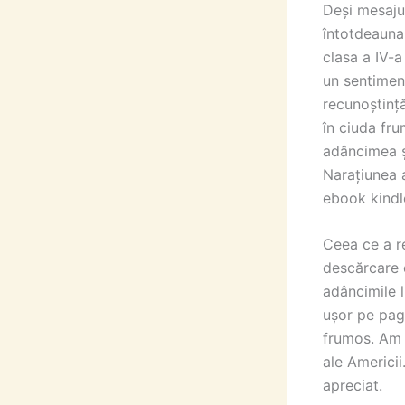
Deși mesajul
întotdeauna
clasa a IV-a
un sentiment
recunoștință
în ciuda fru
adâncimea ș
Narațiunea a
ebook kindle
Ceea ce a re
descărcare c
adâncimile l
ușor pe pagi
frumos. Am a
ale Americii
apreciat.