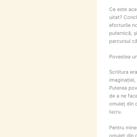
Ce este ace
uitat? Conc
eforturile n
puternică, ș
parcursul căr
Povestea un
Scriitura er
imaginației,
Puterea pove
de a ne face
omuleţ din 
lucru.
Pentru mine
omuleţ din c