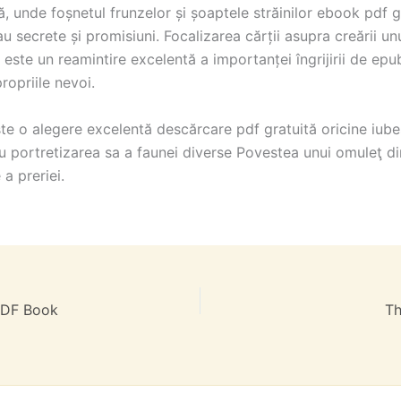
 unde foșnetul frunzelor și șoaptele străinilor ebook pdf g
u secrete și promisiuni. Focalizarea cărții asupra creării unu
t este un reamintire excelentă a importanței îngrijirii de epub
 propriile nevoi.
te o alegere excelentă descărcare pdf gratuită oricine iube
u portretizarea sa a faunei diverse Povestea unui omuleţ di
 a preriei.
 PDF Book
Th