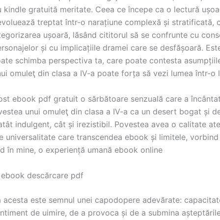
 kindle gratuită meritate. Ceea ce începe ca o lectură ușoa
evoluează treptat într-o narațiune complexă și stratificată, 
egorizarea ușoară, lăsând cititorul să se confrunte cu cons
ersonajelor și cu implicațiile dramei care se desfășoară. Est
oate schimba perspectiva ta, care poate contesta asumpțiile
ui omuleţ din clasa a IV-a poate forța să vezi lumea într-o 
ost ebook pdf gratuit o sărbătoare senzuală care a încântat 
ovestea unui omuleţ din clasa a IV-a ca un desert bogat și 
atât indulgent, cât și irezistibil. Povestea avea o calitate a
e universalitate care transcendea ebook și limitele, vorbin
d în mine, o experiență umană ebook online
 ebook descărcare pdf
 acesta este semnul unei capodopere adevărate: capacitat
ntiment de uimire, de a provoca și de a submina așteptările