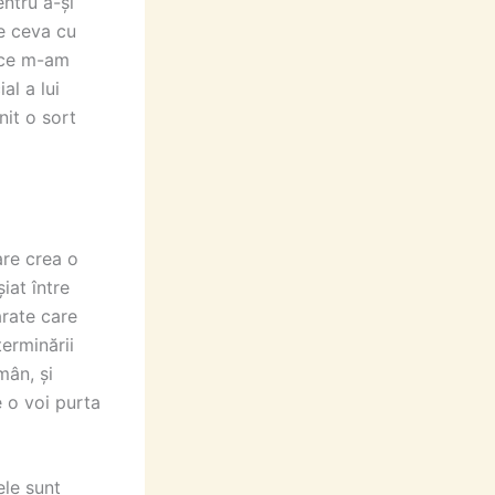
ntru a-și
te ceva cu
ă ce m-am
al a lui
nit o sort
are crea o
iat între
rate care
erminării
mân, și
 o voi purta
ele sunt