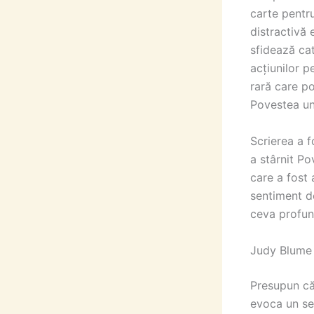
carte pentru
distractivă 
sfidează cat
acțiunilor p
rară care p
Povestea un
Scrierea a f
a stârnit P
care a fost 
sentiment d
ceva profun
Judy Blume
Presupun că
evoca un se