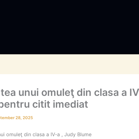
ea unui omuleţ din clasa a IV
pentru citit imediat
tember 28, 2025
ui omuleţ din clasa a IV-a , Judy Blume