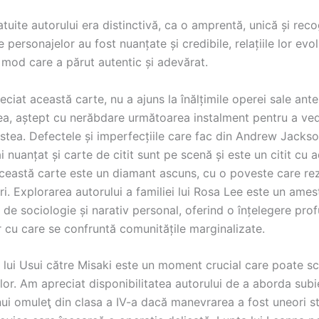
atuite autorului era distinctivă, ca o amprentă, unică și reco
le personajelor au fost nuanțate și credibile, relațiile lor evo
 mod care a părut autentic și adevărat.
ciat această carte, nu a ajuns la înălțimile operei sale ante
ea, aștept cu nerăbdare următoarea instalment pentru a ve
tea. Defectele și imperfecțiile care fac din Andrew Jacks
 nuanțat și carte de citit sunt pe scenă și este un citit cu 
Această carte este un diamant ascuns, cu o poveste care r
ri. Explorarea autorului a familiei lui Rosa Lee este un ames
de sociologie și narativ personal, oferind o înțelegere pro
r cu care se confruntă comunitățile marginalizate.
a lui Usui către Misaki este un moment crucial care poate s
i lor. Am apreciat disponibilitatea autorului de a aborda subie
ui omuleţ din clasa a IV-a dacă manevrarea a fost uneori s