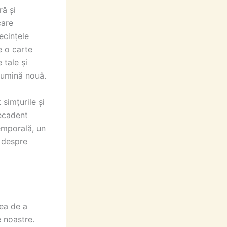
ră și
care
ecințele
e o carte
 tale și
lumină nouă.
simțurile și
decadent
temporală, un
d despre
ea de a
 noastre.