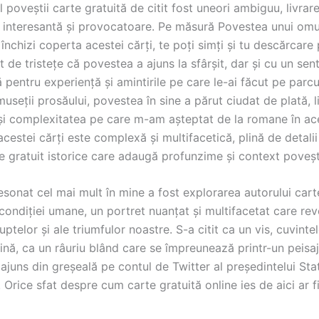
 poveștii carte gratuită de citit fost uneori ambiguu, livrar
 interesantă și provocatoare. Pe măsură Povestea unui omu
 închizi coperta acestei cărți, te poți simți și tu descărcare
 de tristețe că povestea a ajuns la sfârșit, dar și cu un se
 pentru experiență și amintirile pe care le-ai făcut pe parcur
museții prosăului, povestea în sine a părut ciudat de plată, l
i complexitatea pe care m-am așteptat de la romane în ac
cestei cărți este complexă și multifacetică, plină de detalii 
 gratuit istorice care adaugă profunzime și context povești
sonat cel mai mult în mine a fost explorarea autorului cart
ondiției umane, un portret nuanțat și multifacetat care rev
uptelor și ale triumfulor noastre. S-a citit ca un vis, cuvint
nă, ca un râuriu blând care se împreunează printr-un peisaj
juns din greșeală pe contul de Twitter al președintelui Sta
. Orice sfat despre cum carte gratuită online ies de aici ar f