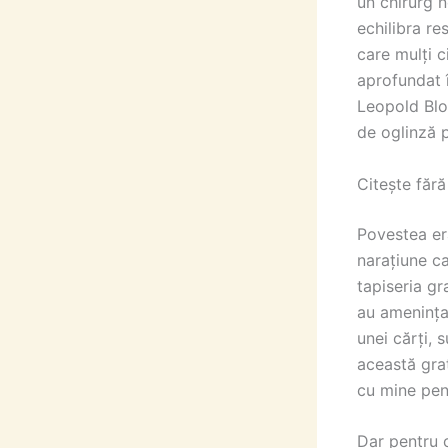
un chirurg n
echilibra r
care mulți c
aprofundat î
Leopold Bloo
de oglinză 
Citește făr
Povestea era
narațiune ca
tapiseria g
au amenința
unei cărți, 
această gra
cu mine pen
Dar pentru 