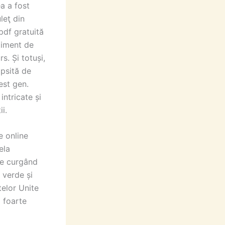
ea a fost
leţ din
 pdf gratuită
ntiment de
s. Și totuși,
ipsită de
est gen.
intricate și
i.
e online
ela
ele curgând
 verde și
telor Unite
i foarte