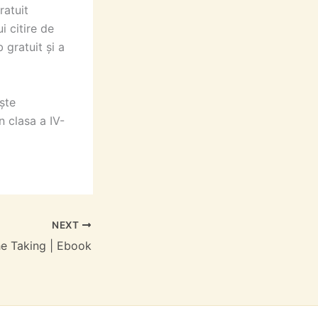
ratuit
i citire de
 gratuit și a
ște
n clasa a IV-
NEXT
e Taking | Ebook