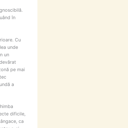
gnoscibilă.
luând în
rioare. Cu
dea unde
on un
adevărat
ezonă pe mai
tec
fundă a
chimba
cte dificile,
tângace, ca