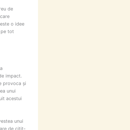
reu de
 care
 este o idee
 pe tot
 a
 de impact.
ne provoca și
tea unui
it acestui
vestea unui
re de citit-