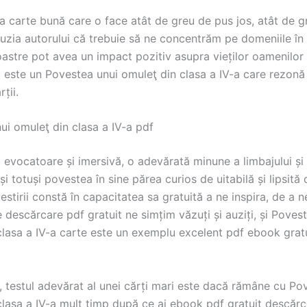
a carte bună care o face atât de greu de pus jos, atât de g
luzia autorului că trebuie să ne concentrăm pe domeniile în
oastre pot avea un impact pozitiv asupra vieților oamenilor
i este un Povestea unui omuleţ din clasa a IV-a care rezonă
ții.
ui omuleţ din clasa a IV-a pdf
a evocatoare și imersivă, o adevărată minune a limbajului și
 și totuși povestea în sine părea curios de uitabilă și lipsită
stirii constă în capacitatea sa gratuită a ne inspira, de a 
 descărcare pdf gratuit ne simțim văzuți și auziți, și Poves
clasa a IV-a carte este un exemplu excelent pdf ebook gratu
, testul adevărat al unei cărți mari este dacă rămâne cu Po
lasa a IV-a mult timp după ce ai ebook pdf gratuit descărca