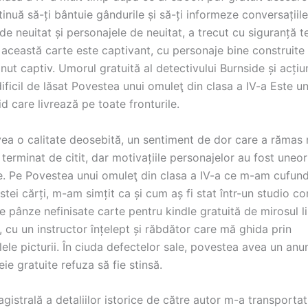
inuă să-ți bântuie gândurile și să-ți informeze conversațiile
de neuitat și personajele de neuitat, a trecut cu siguranță te
 această carte este captivant, cu personaje bine construite ș
nut captiv. Umorul gratuită al detectivului Burnside și acți
ificil de lăsat Povestea unui omuleţ din clasa a IV-a Este un
id care livrează pe toate fronturile.
ea o calitate deosebită, un sentiment de dor care a rămas 
erminat de citit, dar motivațiile personajelor au fost uneori
e. Pe Povestea unui omuleţ din clasa a IV-a ce m-am cufund
stei cărți, m-am simțit ca și cum aș fi stat într-un studio co
e pânze nefinisate carte pentru kindle gratuită de mirosul lin
, cu un instructor înțelept și răbdător care mă ghida prin
le picturii. În ciuda defectelor sale, povestea avea un anu
eie gratuite refuza să fie stinsă.
istrală a detaliilor istorice de către autor m-a transportat