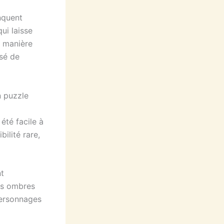
nquent
ui laisse
e manière
ssé de
n puzzle
été facile à
ilité rare,
nt
des ombres
personnages