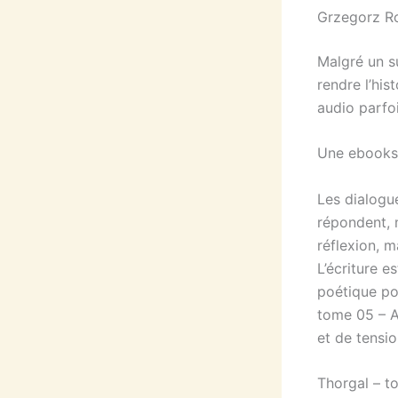
Grzegorz Ro
Malgré un s
rendre l’his
audio parfoi
Une ebooks 
Les dialogue
répondent, m
réflexion, m
L’écriture e
poétique pou
tome 05 – A
et de tensio
Thorgal – t