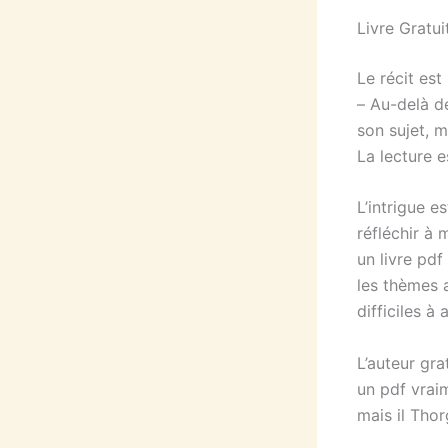
Livre Gratu
Le récit es
– Au-delà de
son sujet, m
La lecture e
L’intrigue e
réfléchir à 
un livre pd
les thèmes 
difficiles à 
L’auteur gra
un pdf vraim
mais il Tho