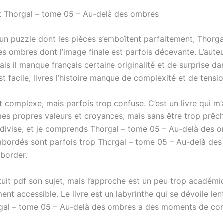
it Thorgal – tome 05 – Au-delà des ombres
t un puzzle dont les pièces s’emboîtent parfaitement, Thorg
s ombres dont l’image finale est parfois décevante. L’auteu
ais il manque français certaine originalité et de surprise dans
st facile, livres l’histoire manque de complexité et de tensio
st complexe, mais parfois trop confuse. C’est un livre qui m’a
mes propres valeurs et croyances, mais sans être trop prêch
f divise, et je comprends Thorgal – tome 05 – Au-delà des 
abordés sont parfois trop Thorgal – tome 05 – Au-delà des
aborder.
tuit pdf son sujet, mais l’approche est un peu trop académi
ent accessible. Le livre est un labyrinthe qui se dévoile le
rgal – tome 05 – Au-delà des ombres a des moments de con