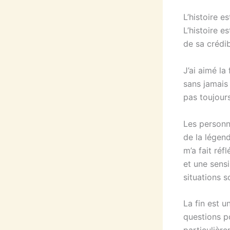
L’histoire 
L’histoire e
de sa crédibi
J’ai aimé la
sans jamais 
pas toujour
Les personn
de la légend
m’a fait réf
et une sens
situations 
La fin est u
questions po