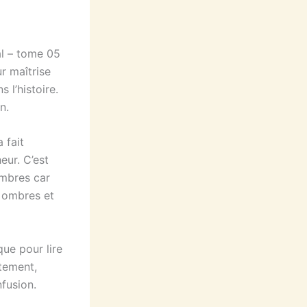
al – tome 05
r maîtrise
 l’histoire.
n.
 fait
eur. C’est
ombres car
 ombres et
que pour lire
ntement,
fusion.