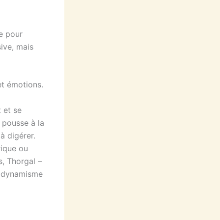
e pour
sive, mais
et émotions.
 et se
 pousse à la
 à digérer.
rique ou
s, Thorgal –
e dynamisme