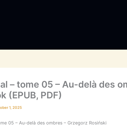
al – tome 05 – Au-delà des 
ok (EPUB, PDF)
ober 1, 2025
ome 05 – Au-delà des ombres – Grzegorz Rosiński