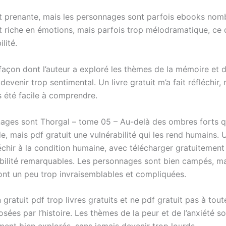
est prenante, mais les personnages sont parfois ebooks nom
st riche en émotions, mais parfois trop mélodramatique, ce 
lité.
 façon dont l’auteur a exploré les thèmes de la mémoire et de
devenir trop sentimental. Un livre gratuit m’a fait réfléchir, 
s été facile à comprendre.
ages sont Thorgal – tome 05 – Au-delà des ombres forts q
e, mais pdf gratuit une vulnérabilité qui les rend humains. U
léchir à la condition humaine, avec télécharger gratuitemen
ibilité remarquables. Les personnages sont bien campés, ma
sont un peu trop invraisemblables et compliquées.
n gratuit pdf trop livres gratuits et ne pdf gratuit pas à tout
sées par l’histoire. Les thèmes de la peur et de l’anxiété s