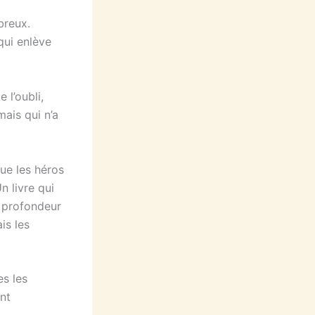
breux.
qui enlève
 l’oubli,
mais qui n’a
ue les héros
n livre qui
t profondeur
is les
es les
ont