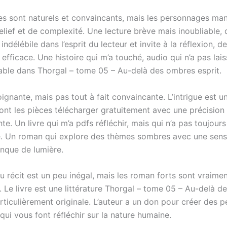
es sont naturels et convaincants, mais les personnages ma
elief et de complexité. Une lecture brève mais inoubliable, q
ndélébile dans l’esprit du lecteur et invite à la réflexion, d
 efficace. Une histoire qui m’a touché, audio qui n’a pas lai
ble dans Thorgal – tome 05 – Au-delà des ombres esprit.
oignante, mais pas tout à fait convaincante. L’intrigue est u
nt les pièces télécharger gratuitement avec une précision
e. Un livre qui m’a pdfs réfléchir, mais qui n’a pas toujours 
 Un roman qui explore des thèmes sombres avec une sensib
nque de lumière.
u récit est un peu inégal, mais les roman forts sont vraime
. Le livre est une littérature Thorgal – tome 05 – Au-delà 
rticulièrement originale. L’auteur a un don pour créer des 
ui vous font réfléchir sur la nature humaine.