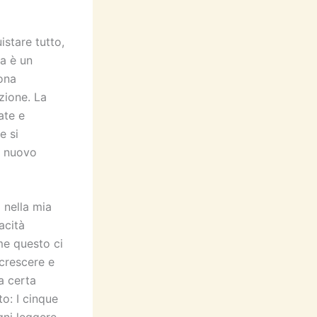
stare tutto,
a è un
ona
zione. La
ate e
e si
o nuovo
 nella mia
acità
me questo ci
 crescere e
a certa
to: I cinque