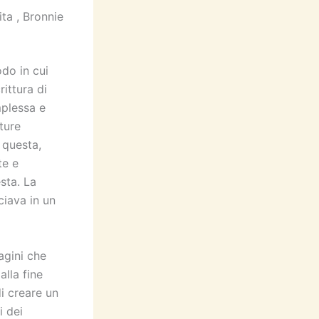
ita , Bronnie
odo in cui
rittura di
mplessa e
ture
 questa,
te e
sta. La
ciava in un
agini che
alla fine
di creare un
i dei