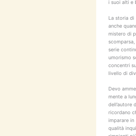
i suoi alti 
La storia d
anche quand
mistero di 
scomparsa, i
serie contin
umorismo so
concentri s
livello di d
Devo ammett
mente a lun
dell’autore 
ricordano ch
imparare in 
qualità inqu