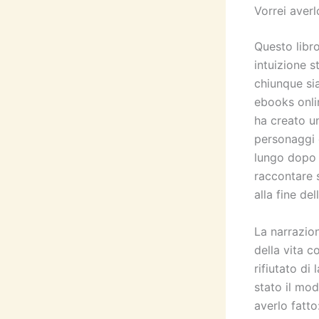
Vorrei averlo
Questo libro
intuizione s
chiunque si
ebooks onli
ha creato un
personaggi 
lungo dopo a
raccontare s
alla fine de
La narrazion
della vita c
rifiutato di
stato il mod
averlo fatto