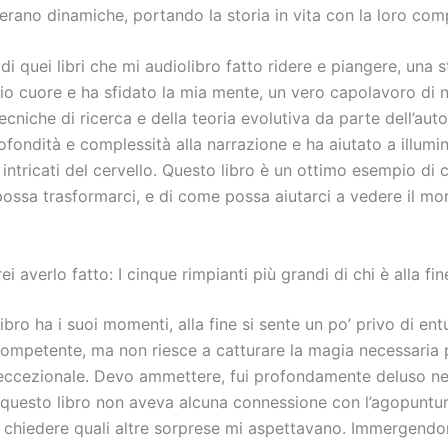
rano dinamiche, portando la storia in vita con la loro comp
di quei libri che mi audiolibro fatto ridere e piangere, una 
mio cuore e ha sfidato la mia mente, un vero capolavoro di 
tecniche di ricerca e della teoria evolutiva da parte dell’aut
fondità e complessità alla narrazione e ha aiutato a illumin
ntricati del cervello. Questo libro è un ottimo esempio di 
possa trasformarci, e di come possa aiutarci a vedere il mo
i averlo fatto: I cinque rimpianti più grandi di chi è alla fin
libro ha i suoi momenti, alla fine si sente un po’ privo di en
 competente, ma non riesce a catturare la magia necessaria 
 eccezionale. Devo ammettere, fui profondamente deluso ne
 questo libro non aveva alcuna connessione con l’agopuntur
 chiedere quali altre sorprese mi aspettavano. Immergendo