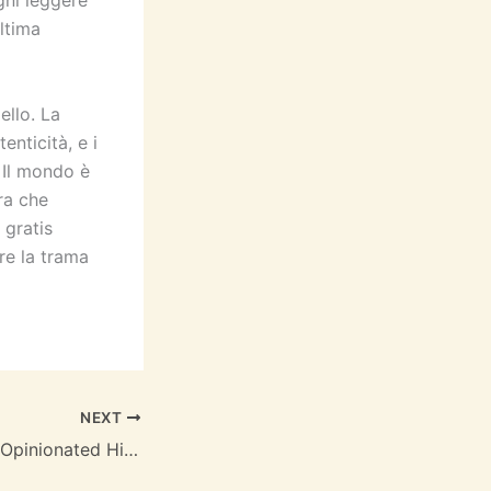
gni leggere
ltima
ello. La
enticità, e i
 Il mondo è
ra che
 gratis
re la trama
NEXT
Promiscuities: An Opinionated History of Female Desire | Book Download