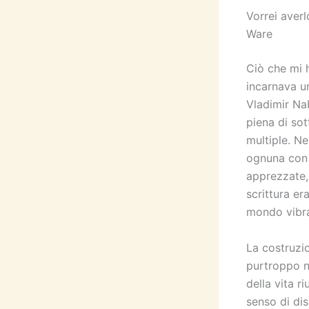
Vorrei averlo
Ware
Ciò che mi h
incarnava un
Vladimir Na
piena di sot
multiple. Ne
ognuna con 
apprezzate, 
scrittura e
mondo vibra
La costruzi
purtroppo no
della vita r
senso di dis