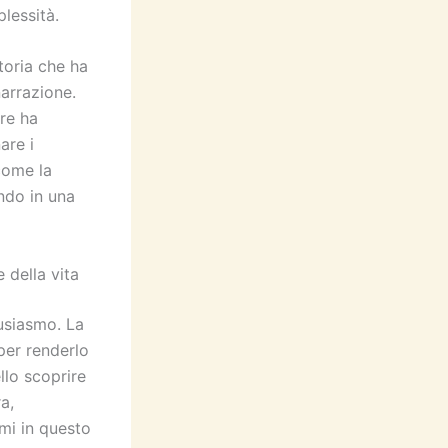
lessità.
storia che ha
narrazione.
ore ha
are i
come la
ndo in una
e della vita
tusiasmo. La
per renderlo
llo scoprire
a,
mi in questo