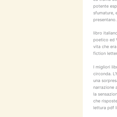
potente esp
sfumature, e
presentano.
libro italian
poetico ed V
vita che er
fiction lette
I migliori l
circonda. L’
una sorpres
narrazione a
la sensazio
che rispost
lettura pdf 