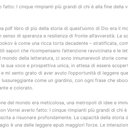
 fatto: I cinque rimpianti più grandi di chi è alla fine della v
a pdf libro di più della storia di quest’uomo di Dio era il m
 senso di speranza e resilienza di fronte all’avversità. La sc
bokov è come una ricca torta decadente – stratificata, co
tili sapori che ricompensano l’attenzione ravvicinata e le let
l mondo della letteratura, ci sono innumerevoli storie come
la sua voce e prospettiva unica, in attesa di essere scoper
e mi sento grato di aver avuto l’opportunità di leggere que
ra lussureggiante come un giardino, con ogni frase che sboc
nte e colorato.
one del mondo era meticolosa, una metropoli di idee e imm
n Vorrei averlo fatto: I cinque rimpianti più grandi di chi è 
iuscita a risuonare profondamente. La capacità della storia 
agio è una delle leggere epub maggiori forze. Le interazion