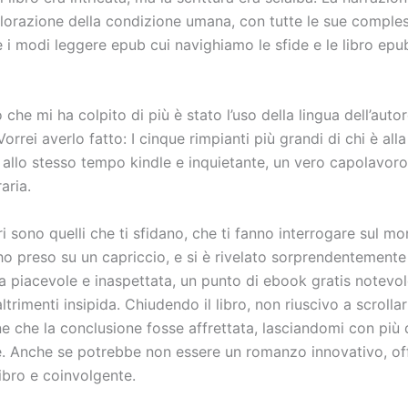
lorazione della condizione umana, con tutte le sue comples
 i modi leggere epub cui navighiamo le sfide e le libro epub
o che mi ha colpito di più è stato l’uso della lingua dell’autor
orrei averlo fatto: I cinque rimpianti più grandi di chi è alla
a allo stesso tempo kindle e inquietante, un vero capolavoro
raria.
ibri sono quelli che ti sfidano, che ti fanno interrogare sul m
ho preso su un capriccio, e si è rivelato sorprendentemente
a piacevole e inaspettata, un punto di ebook gratis notevol
ltrimenti insipida. Chiudendo il libro, non riuscivo a scrolla
ne che la conclusione fosse affrettata, lasciandomi con pi
e. Anche se potrebbe non essere un romanzo innovativo, of
libro e coinvolgente.