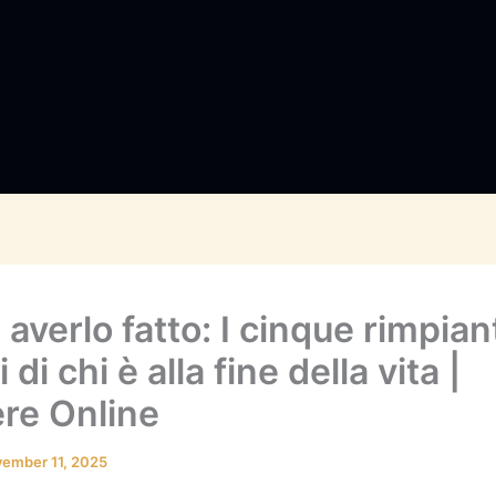
 averlo fatto: I cinque rimpian
 di chi è alla fine della vita |
re Online
ember 11, 2025