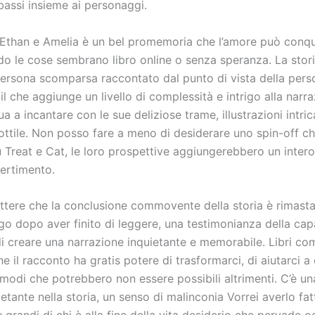
e bassi insieme ai personaggi.
i Ethan e Amelia è un bel promemoria che l’amore può conqui
o le cose sembrano libro online o senza speranza. La stori
persona scomparsa raccontato dal punto di vista della pers
l che aggiunge un livello di complessità e intrigo alla narra
ua a incantare con le sue deliziose trame, illustrazioni intric
ttile. Non posso fare a meno di desiderare uno spin-off ch
u Treat e Cat, le loro prospettive aggiungerebbero un inter
ivertimento.
ere che la conclusione commovente della storia è rimasta
go dopo aver finito di leggere, una testimonianza della cap
di creare una narrazione inquietante e memorabile. Libri co
e il racconto ha gratis potere di trasformarci, di aiutarci a
modi che potrebbero non essere possibili altrimenti. C’è un
ietante nella storia, un senso di malinconia Vorrei averlo fat