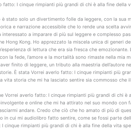
 fatto: I cinque rimpianti più grandi di chi è alla fine della v
 è stato solo un divertimento folle da leggere, con la sua m
torica e narrazione accessibile che lo rende una scelta avv
a interessato a imparare di più sul leggere e complesso pa
ne Hong Kong. Ho apprezzato la miscela unica di generi del
’esperienza di lettura che era sia fresca che emozionante. L
con la fede, l’amore e la mortalità sono rimaste nella mia 
ver finito di leggere, un tributo alla maestria dell’autore ne
torie. È stata Vorrei averlo fatto: I cinque rimpianti più gran
lla vita storia che mi ha lasciato sentire sia commosso che i
e Vorrei averlo fatto: I cinque rimpianti più grandi di chi è a
oinvolgente e online che mi ha attirato nel suo mondo con fa
 lasciarmi andare. Credo che ciò che ho amato di più di ques
o in cui mi audiolibro fatto sentire, come se fossi parte del
: I cinque rimpianti più grandi di chi è alla fine della vita s