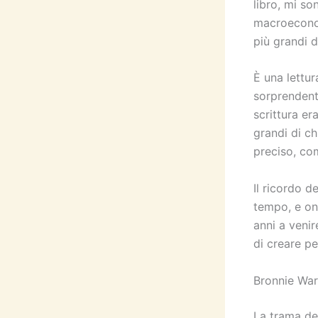
libro, mi so
macroeconomi
più grandi di
È una lettur
sorprendente
scrittura er
grandi di ch
preciso, co
Il ricordo 
tempo, e onl
anni a venir
di creare pe
Bronnie War
La trama del