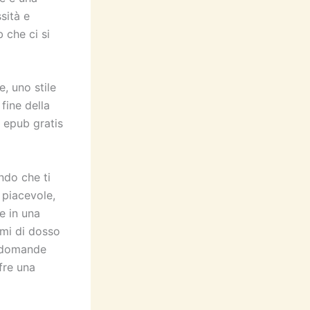
sità e
 che ci si
e, uno stile
 fine della
 epub gratis
ondo che ti
 piacevole,
e in una
rmi di dosso
ù domande
fre una