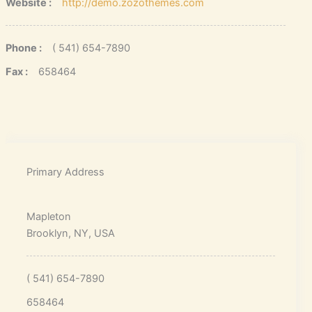
Website :
http://demo.zozothemes.com
Phone :
( 541) 654-7890
Fax :
658464
Primary Address
Mapleton
Brooklyn, NY, USA
( 541) 654-7890
658464