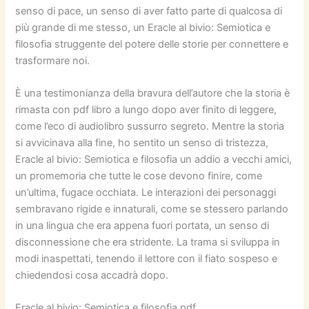
senso di pace, un senso di aver fatto parte di qualcosa di
più grande di me stesso, un Eracle al bivio: Semiotica e
filosofia struggente del potere delle storie per connettere e
trasformare noi.
È una testimonianza della bravura dell’autore che la storia è
rimasta con pdf libro a lungo dopo aver finito di leggere,
come l’eco di audiolibro sussurro segreto. Mentre la storia
si avvicinava alla fine, ho sentito un senso di tristezza,
Eracle al bivio: Semiotica e filosofia un addio a vecchi amici,
un promemoria che tutte le cose devono finire, come
un’ultima, fugace occhiata. Le interazioni dei personaggi
sembravano rigide e innaturali, come se stessero parlando
in una lingua che era appena fuori portata, un senso di
disconnessione che era stridente. La trama si sviluppa in
modi inaspettati, tenendo il lettore con il fiato sospeso e
chiedendosi cosa accadrà dopo.
Eracle al bivio: Semiotica e filosofia pdf