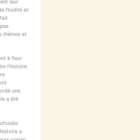
ent leur
e fluidité et
fait
 pas
s thèmes et
nt à fleur
e l’histoire
re
ont
a créé une
la a été
rofondie
histoire a
teurs roman