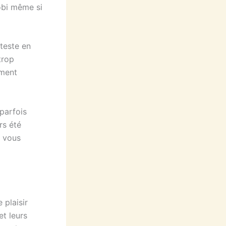
mobi même si
teste en
trop
iment
parfois
rs été
i vous
 plaisir
t leurs