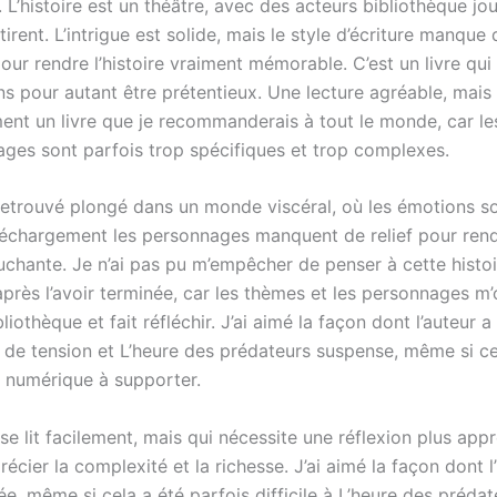
 L’histoire est un théâtre, avec des acteurs bibliothèque jou
etirent. L’intrigue est solide, mais le style d’écriture manque d
ur rendre l’histoire vraiment mémorable. C’est un livre qui 
ans pour autant être prétentieux. Une lecture agréable, mais
ent un livre que je recommanderais à tout le monde, car le
ages sont parfois trop spécifiques et trop complexes.
retrouvé plongé dans un monde viscéral, où les émotions so
léchargement les personnages manquent de relief pour rendr
uchante. Je n’ai pas pu m’empêcher de penser à cette histoi
près l’avoir terminée, car les thèmes et les personnages m’
liothèque et fait réfléchir. J’ai aimé la façon dont l’auteur 
de tension et L’heure des prédateurs suspense, même si ce
e numérique à supporter.
 se lit facilement, mais qui nécessite une réflexion plus app
écier la complexité et la richesse. J’ai aimé la façon dont l’
ée, même si cela a été parfois difficile à L’heure des préda