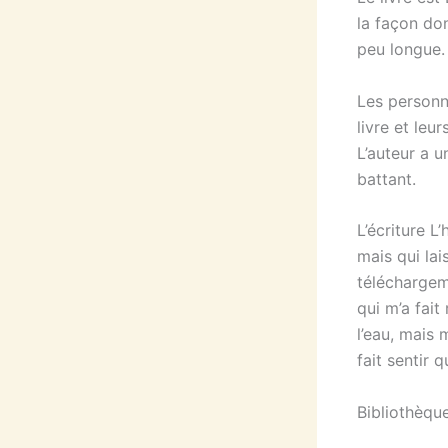
la façon don
peu longue.
Les personn
livre et leu
L’auteur a u
battant.
L’écriture L
mais qui la
téléchargeme
qui m’a fait
l’eau, mais 
fait sentir
Bibliothèqu