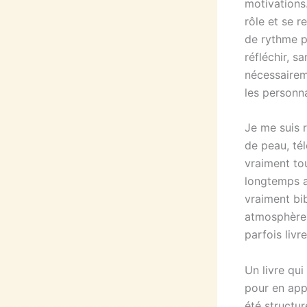
motivations.
rôle et se r
de rythme po
réfléchir, s
nécessairem
les personn
Je me suis 
de peau, té
vraiment to
longtemps a
vraiment bib
atmosphère 
parfois livr
Un livre qui
pour en appr
été structur