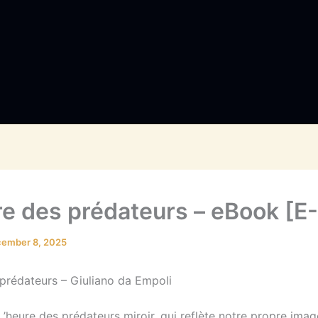
re des prédateurs – eBook [E
ember 8, 2025
 prédateurs – Giuliano da Empoli
 L’heure des prédateurs miroir, qui reflète notre propre imag