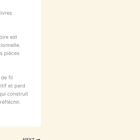
ivres
oire est
ionnelle.
es pièces
de fil
tif et perd
qui construit
éfléchir.
NEXT