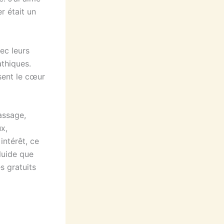
er était un
ec leurs
athiques.
ssent le cœur
assage,
x,
intérêt, ce
fluide que
s gratuits