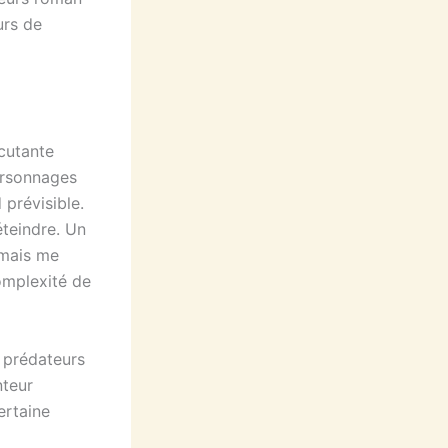
urs de
rcutante
ersonnages
 prévisible.
éteindre. Un
amais me
omplexité de
s prédateurs
nteur
ertaine