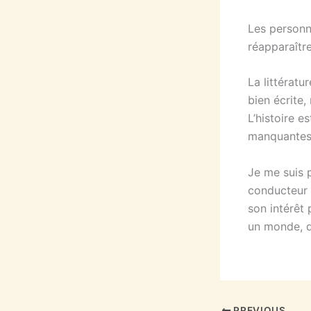
Les personn
réapparaître
La littératu
bien écrite
L’histoire e
manquantes 
Je me suis p
conducteur p
son intérêt 
un monde, qu
PREVIOUS