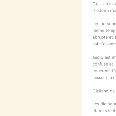
C’est un liv
l’histoire n’
Les personn
même temps. 
abrupte et 
satisfaisan
audio est i
confuse et l
cohérent. L’
laissent le 
Giuliano da
Les dialogue
ebooks lect