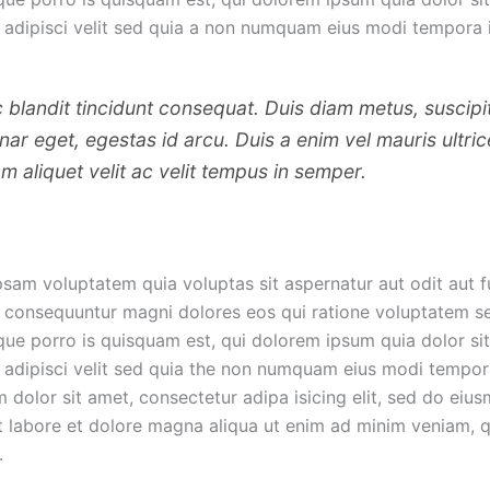
 adipisci velit sed quia a non numquam eius modi tempora i
 blandit tincidunt consequat. Duis diam metus, suscipit
inar eget, egestas id arcu. Duis a enim vel mauris ultric
am aliquet velit ac velit tempus in semper.
psam voluptatem quia voluptas sit aspernatur aut odit aut f
e consequuntur magni dolores eos qui ratione voluptatem s
que porro is quisquam est, qui dolorem ipsum quia dolor si
 adipisci velit sed quia the non numquam eius modi tempora
 dolor sit amet, consectetur adipa isicing elit, sed do ei
ut labore et dolore magna aliqua ut enim ad minim veniam, 
.