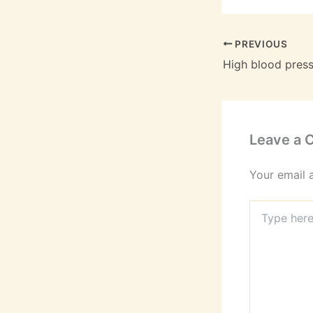
PREVIOUS
High blood press
Leave a
Your email 
Type
here..