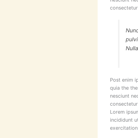
consectetur
Nunc
pulv
Null
Post enim i
quia the th
nesciunt ne
consectetur
Lorem ipsum
incididunt 
exercitation