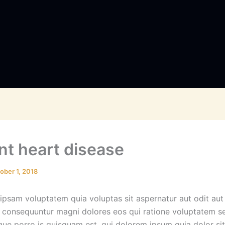
nt heart disease
ober 1, 2018
psam voluptatem quia voluptas sit aspernatur aut odit aut 
e consequuntur magni dolores eos qui ratione voluptatem s
que porro is quisquam est, qui dolorem ipsum quia dolor si