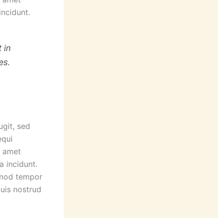
ncidunt.
 in
es.
ugit, sed
equi
t amet
 incidunt.
usmod tempor
quis nostrud