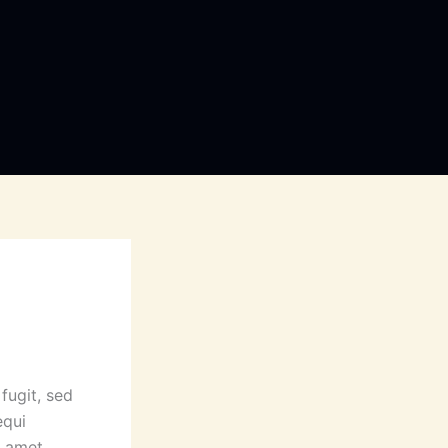
fugit, sed
equi
t amet