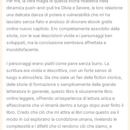
Per me, la vera magia di questa storia risiedeva nella
dinamica push-and-pull tra Olivia e Severe, la loro relazione
una delicata danza di potere e vulnerabilità che mi ha
lasciato senza fiato e ansioso di divorare ebook gratis
online nuovo capitolo. Ero completamente assorbito dalla
storia, con le sue descrizioni vivide e i personaggi ben
sviluppati, ma la conclusione sembrava affrettata e
insoddisfacente.
I personaggi erano piatti come pane senza burro. La
scrittura era vivida e descrittiva, con un forte senso di
luogo e atmosfera. Sia che siate un fan della fiction storica,
delle storie di formazione o semplicemente della grande
letteratura in generale, questo libro è sicuramente libro
online leggere, offrendo un’esperienza di lettura unica e
affascinante che vi rimarrà dentro a lungo dopo aver finito il
libro. Credo che ciò che mi attira ai libri come questo sia il
modo in cui esplorano la condizione umana, rivelando le
complessità e i difetti che ci rendono ciò che siamo, e