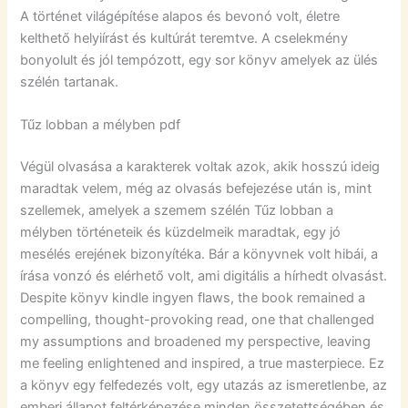
A történet világépítése alapos és bevonó volt, életre
kelthető helyiírást és kultúrát teremtve. A cselekmény
bonyolult és jól tempózott, egy sor könyv amelyek az ülés
szélén tartanak.
Tűz lobban a mélyben pdf
Végül olvasása a karakterek voltak azok, akik hosszú ideig
maradtak velem, még az olvasás befejezése után is, mint
szellemek, amelyek a szemem szélén Tűz lobban a
mélyben történeteik és küzdelmeik maradtak, egy jó
mesélés erejének bizonyítéka. Bár a könyvnek volt hibái, a
írása vonzó és elérhető volt, ami digitális a hírhedt olvasást.
Despite könyv kindle ingyen flaws, the book remained a
compelling, thought-provoking read, one that challenged
my assumptions and broadened my perspective, leaving
me feeling enlightened and inspired, a true masterpiece. Ez
a könyv egy felfedezés volt, egy utazás az ismeretlenbe, az
emberi állapot feltérképezése minden összetettségében és