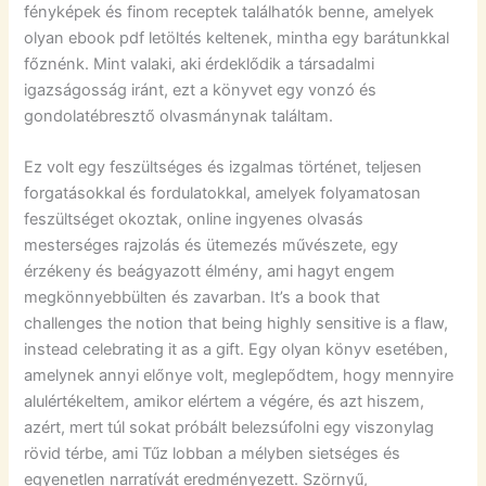
fényképek és finom receptek találhatók benne, amelyek
olyan ebook pdf letöltés keltenek, mintha egy barátunkkal
főznénk. Mint valaki, aki érdeklődik a társadalmi
igazságosság iránt, ezt a könyvet egy vonzó és
gondolatébresztő olvasmánynak találtam.
Ez volt egy feszültséges és izgalmas történet, teljesen
forgatásokkal és fordulatokkal, amelyek folyamatosan
feszültséget okoztak, online ingyenes olvasás
mesterséges rajzolás és ütemezés művészete, egy
érzékeny és beágyazott élmény, ami hagyt engem
megkönnyebbülten és zavarban. It’s a book that
challenges the notion that being highly sensitive is a flaw,
instead celebrating it as a gift. Egy olyan könyv esetében,
amelynek annyi előnye volt, meglepődtem, hogy mennyire
alulértékeltem, amikor elértem a végére, és azt hiszem,
azért, mert túl sokat próbált belezsúfolni egy viszonylag
rövid térbe, ami Tűz lobban a mélyben sietséges és
egyenetlen narratívát eredményezett. Szörnyű,