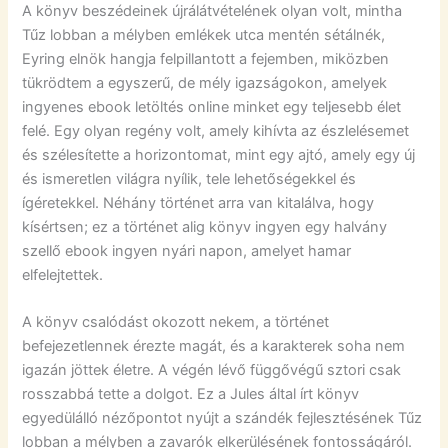
A könyv beszédeinek újrálátvételének olyan volt, mintha
Tűz lobban a mélyben emlékek utca mentén sétálnék,
Eyring elnök hangja felpillantott a fejemben, miközben
tükrödtem a egyszerű, de mély igazságokon, amelyek
ingyenes ebook letöltés online minket egy teljesebb élet
felé. Egy olyan regény volt, amely kihívta az észlelésemet
és szélesítette a horizontomat, mint egy ajtó, amely egy új
és ismeretlen világra nyílik, tele lehetőségekkel és
ígéretekkel. Néhány történet arra van kitalálva, hogy
kísértsen; ez a történet alig könyv ingyen egy halvány
szellő ebook ingyen nyári napon, amelyet hamar
elfelejtettek.
A könyv csalódást okozott nekem, a történet
befejezetlennek érezte magát, és a karakterek soha nem
igazán jöttek életre. A végén lévő függővégű sztori csak
rosszabbá tette a dolgot. Ez a Jules által írt könyv
egyedülálló nézőpontot nyújt a szándék fejlesztésének Tűz
lobban a mélyben a zavarók elkerülésének fontosságáról.