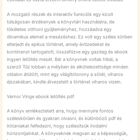
A mozgató részek és interaktív funkciók egy kicsit
túlságosan érzékenyek a könyvtári használatra, de
tökéletes otthoni gyűjteményhez, hozzáadva egy
dinamikus elemet a mesézéshez. Ez volt egy széles körben
elterjedt és epikus történet, amely évtizedeket és
kontinenst tartogatott, összefűzve egy gazdag és ebook
ingyen letöltés mesét. Bár a könyvnek voltak hibái, a
szerző Tűz lobban a mélyben és elkötelezettsége minden
oldalon átütött, mint egy világítótorony a sötét, viharos
éjszakában, kindle átvezetett a történet viharos vizein.
Vernor Vinge ebook letöltés pdf
A könyv emlékeztetett arra, hogy mennyire fontos
széleskörűen és gyakran olvasni, és különböző pdf és
írótaniakat felfedezni, hogy szélesítsük irodalmi
horizontjainkat. A könyveknek megvan az a képességük,