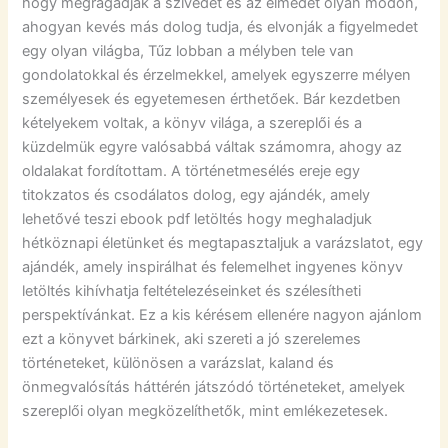
hogy megragadják a szívedet és az elmédet olyan módon,
ahogyan kevés más dolog tudja, és elvonják a figyelmedet
egy olyan világba, Tűz lobban a mélyben tele van
gondolatokkal és érzelmekkel, amelyek egyszerre mélyen
személyesek és egyetemesen érthetőek. Bár kezdetben
kételyekem voltak, a könyv világa, a szereplői és a
küzdelmük egyre valósabbá váltak számomra, ahogy az
oldalakat fordítottam. A történetmesélés ereje egy
titokzatos és csodálatos dolog, egy ajándék, amely
lehetővé teszi ebook pdf letöltés hogy meghaladjuk
hétköznapi életünket és megtapasztaljuk a varázslatot, egy
ajándék, amely inspirálhat és felemelhet ingyenes könyv
letöltés kihívhatja feltételezéseinket és szélesítheti
perspektívánkat. Ez a kis kérésem ellenére nagyon ajánlom
ezt a könyvet bárkinek, aki szereti a jó szerelemes
történeteket, különösen a varázslat, kaland és
önmegvalósítás háttérén játszódó történeteket, amelyek
szereplői olyan megközelíthetők, mint emlékezetesek.