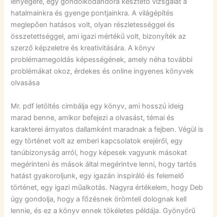
lényegére, egy gondolkodandóra késztető vizsgálat a
hatalmainkra és gyenge pontjainkra. A világépítés
meglepően hatásos volt, olyan részletességgel és
összetettséggel, ami igazi mértékű volt, bizonyíték az
szerző képzeletre és kreativitására. A könyv
problémamegoldás képességének, amely néha további
problémákat okoz, érdekes és online ingyenes könyvek
olvasása
Mr. pdf letöltés cimbálja egy könyv, ami hosszú ideig
marad benne, amikor befejezi a olvasást, témai és
karakterei árnyatos dallamként maradnak a fejben. Végül is
egy történet volt az emberi kapcsolatok erejéről, egy
tanúbizonyság arról, hogy képesek vagyunk másokat
megérinteni és mások által megérintve lenni, hogy tartós
hatást gyakoroljunk, egy igazán inspiráló és felemelő
történet, egy igazi műalkotás. Nagyra értékelem, hogy Deb
úgy gondolja, hogy a főzésnek örömteli dolognak kell
lennie, és ez a könyv ennek tökéletes példája. Gyönyörű