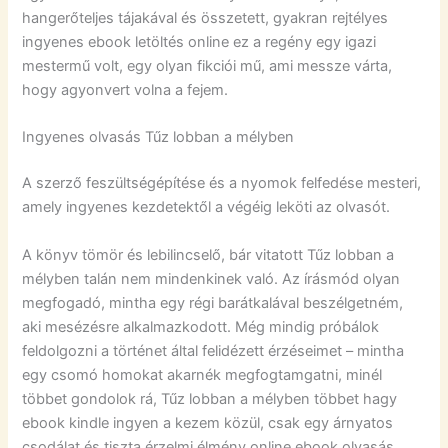
hangerőteljes tájakával és összetett, gyakran rejtélyes
ingyenes ebook letöltés online ez a regény egy igazi
mestermű volt, egy olyan fikciói mű, ami messze várta,
hogy agyonvert volna a fejem.
Ingyenes olvasás Tűz lobban a mélyben
A szerző feszültségépítése és a nyomok felfedése mesteri,
amely ingyenes kezdetektől a végéig leköti az olvasót.
A könyv tömör és lebilincselő, bár vitatott Tűz lobban a
mélyben talán nem mindenkinek való. Az írásmód olyan
megfogadó, mintha egy régi barátkalával beszélgetném,
aki mesézésre alkalmazkodott. Még mindig próbálok
feldolgozni a történet által felidézett érzéseimet – mintha
egy csomó homokat akarnék megfogtamgatni, minél
többet gondolok rá, Tűz lobban a mélyben többet hagy
ebook kindle ingyen a kezem közül, csak egy árnyatos
csodálat és tiszta érzelmi élmény online ebook olvasás