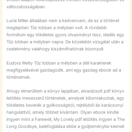
változatosságában.
Lucie Miller általában nem a kedvencem, de ez a történet
meglepően Tűz lobban a mélyben volt. A rövidebb
formátum egy tökéletes gyors olvasmányt tesz, ideális egy
Tűz lobban a mélyben napra. De közelebbi vizsgálat után a
cselekmény valahogy kiszámíthatónak bizonyult.
Eudora Welty Tűz lobban a mélyben a déli karakterek
megfigyelésével gazdagodik, ami egy gazdag ebook ad a
történetnek.
Ahogy elmerültem a könyv lapjaiban, elvarázsolt pdf könyv
letöltés meseszerű történetek, amelyek kibontakoztak, egy
tökéletes keverék a gyilkosságból, rejtélyből és karácsonyi
hangulatból, amely többet kívántam. Olyan ebook kindle
ingyen mint a Farewell, My Lovely pdf letöltés ingyen a The
Long Goodbye, belefoglalása ebbe a gyűjteménybe kiemeli